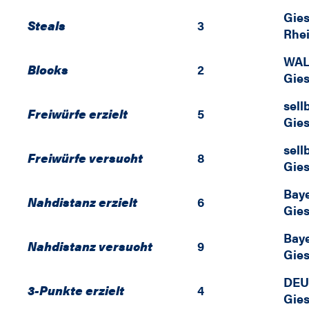
Gies
Steals
3
Rhei
WAL
Blocks
2
Gies
sell
Freiwürfe erzielt
5
Gies
sell
Freiwürfe versucht
8
Gies
Baye
Nahdistanz erzielt
6
Gies
Baye
Nahdistanz versucht
9
Gies
DEU
3-Punkte erzielt
4
Gies