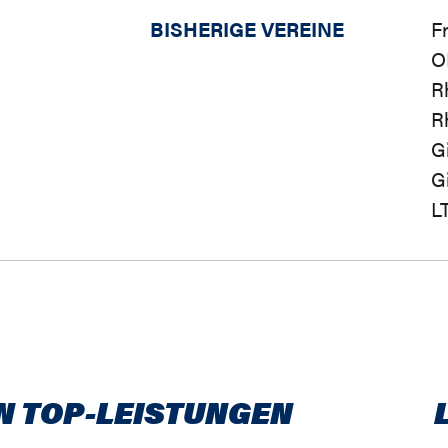
BISHERIGE VEREINE
F
O
R
R
G
G
L
N TOP-LEISTUNGEN