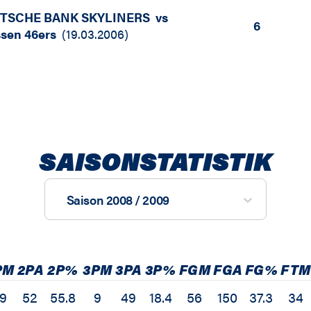
TSCHE BANK SKYLINERS
vs
6
sen 46ers
(
19.03.2006
)
SAISONSTATISTIK
Saison 2008 / 2009
PM
2PA
2P%
3PM
3PA
3P%
FGM
FGA
FG%
FTM
9
52
55.8
9
49
18.4
56
150
37.3
34