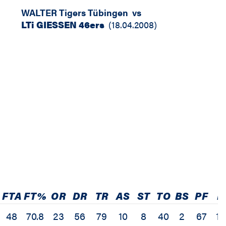
WALTER Tigers Tübingen
vs
LTi GIESSEN 46ers
(
18.04.2008
)
FTA
FT%
OR
DR
TR
AS
ST
TO
BS
PF
E
48
70.8
23
56
79
10
8
40
2
67
10