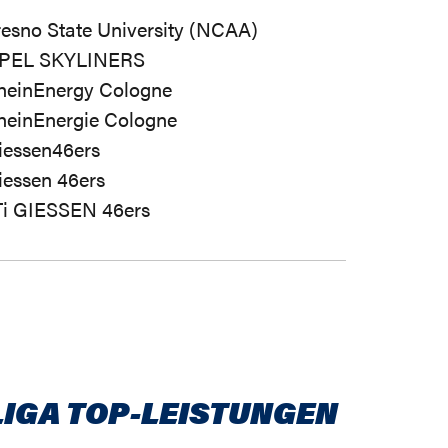
resno State University (NCAA)
PEL SKYLINERS
heinEnergy Cologne
heinEnergie Cologne
iessen46ers
iessen 46ers
Ti GIESSEN 46ers
LIGA TOP-LEISTUNGEN