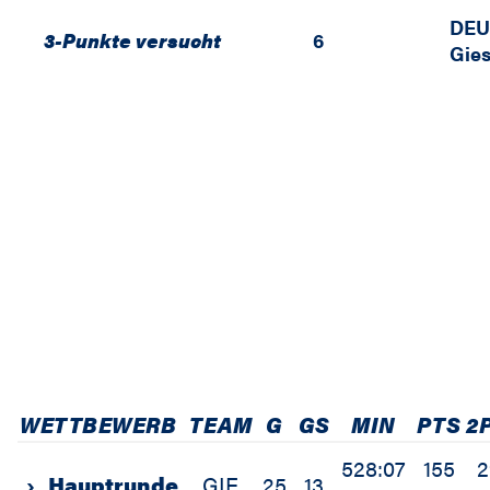
DEU
3-Punkte versucht
6
Gies
WETTBEWERB
TEAM
G
GS
MIN
PTS
2
528:07
155
2
›
Hauptrunde
GIE
25
13