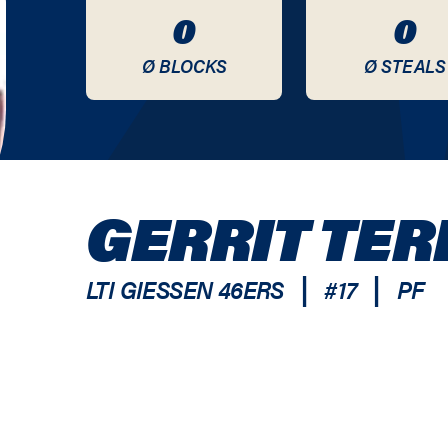
0
0
Ø BLOCKS
Ø STEALS
GERRIT TE
|
|
LTI GIESSEN 46ERS
#
17
PF