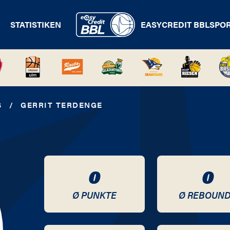
STATISTIKEN
EASYCREDIT BBL
SPO
S
/
GERRIT TERDENGE
0
0
Ø PUNKTE
Ø REBOUN