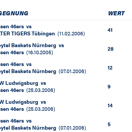
GEGNUNG
WERT
sen 46ers
vs
41
TER TIGERS Tübingen
(
11.02.2006
)
bytel Baskets Nürnberg
vs
28
sen 46ers
(
16.10.2005
)
sen 46ers
vs
12
bytel Baskets Nürnberg
(
07.01.2006
)
W Ludwigsburg
vs
9
sen 46ers
(
25.03.2006
)
W Ludwigsburg
vs
14
sen 46ers
(
25.03.2006
)
sen 46ers
vs
5
bytel Baskets Nürnberg
(
07.01.2006
)