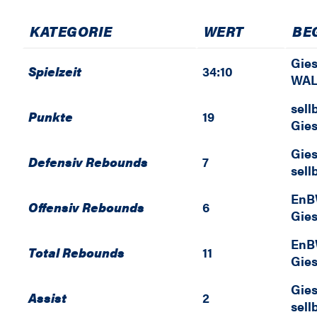
KATEGORIE
WERT
BE
Gies
Spielzeit
34:10
WAL
sell
Punkte
19
Gies
Gies
Defensiv Rebounds
7
sell
EnB
Offensiv Rebounds
6
Gies
EnB
Total Rebounds
11
Gies
Gies
Assist
2
sell