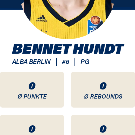
BENNET HUNDT
|
|
ALBA BERLIN
#
6
PG
0
0
Ø PUNKTE
Ø REBOUNDS
0
0