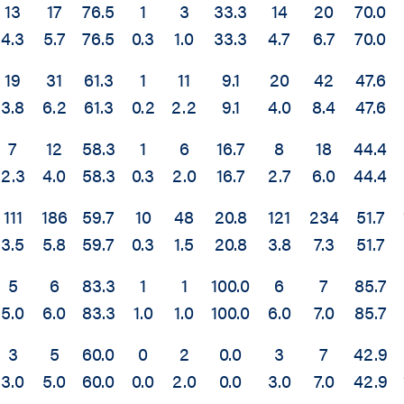
13
17
76.5
1
3
33.3
14
20
70.0
4.3
5.7
76.5
0.3
1.0
33.3
4.7
6.7
70.0
19
31
61.3
1
11
9.1
20
42
47.6
3.8
6.2
61.3
0.2
2.2
9.1
4.0
8.4
47.6
7
12
58.3
1
6
16.7
8
18
44.4
2.3
4.0
58.3
0.3
2.0
16.7
2.7
6.0
44.4
111
186
59.7
10
48
20.8
121
234
51.7
3.5
5.8
59.7
0.3
1.5
20.8
3.8
7.3
51.7
5
6
83.3
1
1
100.0
6
7
85.7
5.0
6.0
83.3
1.0
1.0
100.0
6.0
7.0
85.7
3
5
60.0
0
2
0.0
3
7
42.9
3.0
5.0
60.0
0.0
2.0
0.0
3.0
7.0
42.9