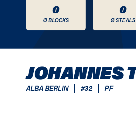
0
0
Ø BLOCKS
Ø STEALS
JOHANNES 
|
|
ALBA BERLIN
#
32
PF