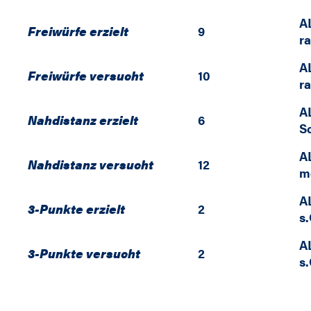
A
Freiwürfe erzielt
9
r
A
Freiwürfe versucht
10
r
A
Nahdistanz erzielt
6
S
A
Nahdistanz versucht
12
m
A
3-Punkte erzielt
2
s
A
3-Punkte versucht
2
s