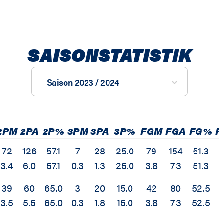
SAISONSTATISTIK
Saison 2023 / 2024
2PM
2PA
2P%
3PM
3PA
3P%
FGM
FGA
FG%
72
126
57.1
7
28
25.0
79
154
51.3
3.4
6.0
57.1
0.3
1.3
25.0
3.8
7.3
51.3
39
60
65.0
3
20
15.0
42
80
52.5
3.5
5.5
65.0
0.3
1.8
15.0
3.8
7.3
52.5