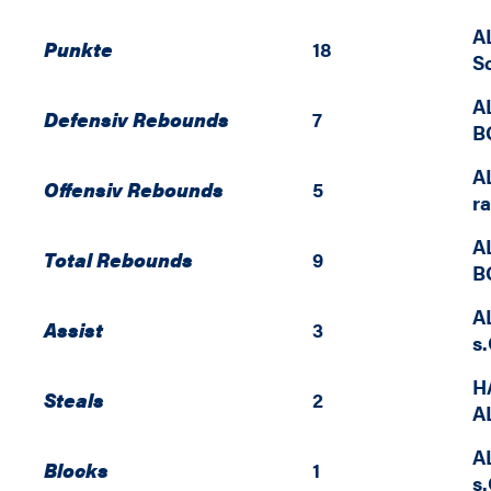
A
Punkte
18
S
A
Defensiv Rebounds
7
B
A
Offensiv Rebounds
5
r
A
Total Rebounds
9
B
A
Assist
3
s
H
Steals
2
A
A
Blocks
1
s