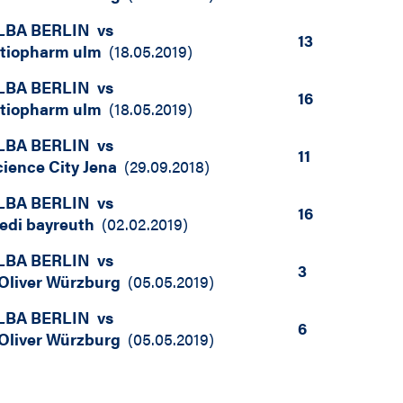
LBA BERLIN
vs
13
atiopharm ulm
(
18.05.2019
)
LBA BERLIN
vs
16
atiopharm ulm
(
18.05.2019
)
LBA BERLIN
vs
11
cience City Jena
(
29.09.2018
)
LBA BERLIN
vs
16
edi bayreuth
(
02.02.2019
)
LBA BERLIN
vs
3
.Oliver Würzburg
(
05.05.2019
)
LBA BERLIN
vs
6
.Oliver Würzburg
(
05.05.2019
)