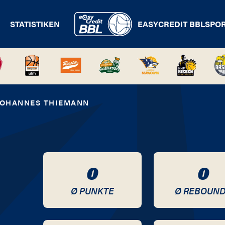
STATISTIKEN
EASYCREDIT BBL
SPO
JOHANNES THIEMANN
0
0
Ø PUNKTE
Ø REBOUN