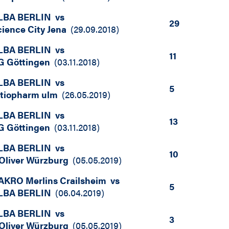
LBA BERLIN
vs
29
cience City Jena
(
29.09.2018
)
LBA BERLIN
vs
11
G Göttingen
(
03.11.2018
)
LBA BERLIN
vs
5
atiopharm ulm
(
26.05.2019
)
LBA BERLIN
vs
13
G Göttingen
(
03.11.2018
)
LBA BERLIN
vs
10
.Oliver Würzburg
(
05.05.2019
)
AKRO Merlins Crailsheim
vs
5
LBA BERLIN
(
06.04.2019
)
LBA BERLIN
vs
3
.Oliver Würzburg
(
05.05.2019
)