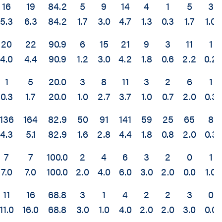
16
19
84.2
5
9
14
4
1
5
3
5.3
6.3
84.2
1.7
3.0
4.7
1.3
0.3
1.7
1.0
20
22
90.9
6
15
21
9
3
11
1
4.0
4.4
90.9
1.2
3.0
4.2
1.8
0.6
2.2
0.2
1
5
20.0
3
8
11
3
2
6
1
0.3
1.7
20.0
1.0
2.7
3.7
1.0
0.7
2.0
0.3
136
164
82.9
50
91
141
59
25
65
8
4.3
5.1
82.9
1.6
2.8
4.4
1.8
0.8
2.0
0.3
7
7
100.0
2
4
6
3
2
0
1
7.0
7.0
100.0
2.0
4.0
6.0
3.0
2.0
0.0
1.0
11
16
68.8
3
1
4
2
2
3
0
11.0
16.0
68.8
3.0
1.0
4.0
2.0
2.0
3.0
0.0