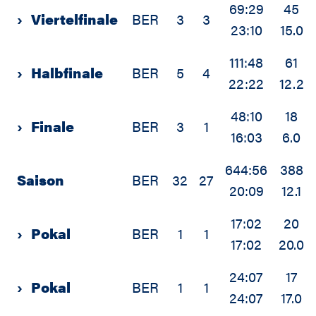
69:29
45
›
Viertelfinale
BER
3
3
23:10
15.0
111:48
61
›
Halbfinale
BER
5
4
22:22
12.2
48:10
18
›
Finale
BER
3
1
16:03
6.0
644:56
388
Saison
BER
32
27
20:09
12.1
17:02
20
›
Pokal
BER
1
1
17:02
20.0
24:07
17
›
Pokal
BER
1
1
24:07
17.0