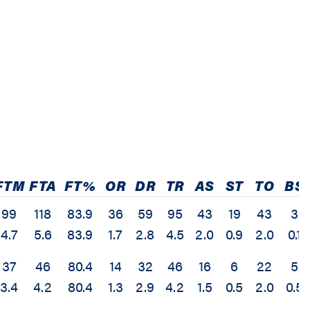
FTM
FTA
FT%
OR
DR
TR
AS
ST
TO
BS
99
118
83.9
36
59
95
43
19
43
3
4.7
5.6
83.9
1.7
2.8
4.5
2.0
0.9
2.0
0.1
37
46
80.4
14
32
46
16
6
22
5
3.4
4.2
80.4
1.3
2.9
4.2
1.5
0.5
2.0
0.5