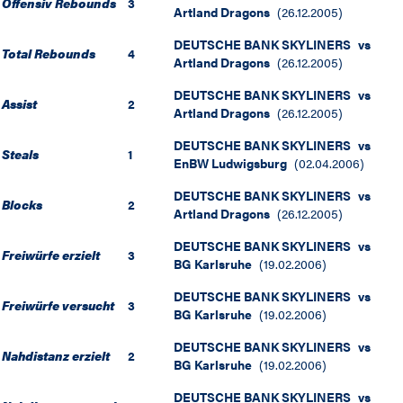
Offensiv Rebounds
3
Artland Dragons
(
26.12.2005
)
DEUTSCHE BANK SKYLINERS
vs
Total Rebounds
4
Artland Dragons
(
26.12.2005
)
DEUTSCHE BANK SKYLINERS
vs
Assist
2
Artland Dragons
(
26.12.2005
)
DEUTSCHE BANK SKYLINERS
vs
Steals
1
EnBW Ludwigsburg
(
02.04.2006
)
DEUTSCHE BANK SKYLINERS
vs
Blocks
2
Artland Dragons
(
26.12.2005
)
DEUTSCHE BANK SKYLINERS
vs
Freiwürfe erzielt
3
BG Karlsruhe
(
19.02.2006
)
DEUTSCHE BANK SKYLINERS
vs
Freiwürfe versucht
3
BG Karlsruhe
(
19.02.2006
)
DEUTSCHE BANK SKYLINERS
vs
Nahdistanz erzielt
2
BG Karlsruhe
(
19.02.2006
)
DEUTSCHE BANK SKYLINERS
vs