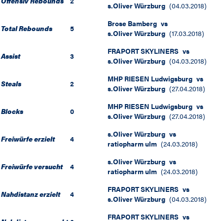
Offensiv Rebounds
2
s.Oliver Würzburg
(
04.03.2018
)
Brose Bamberg
vs
Total Rebounds
5
s.Oliver Würzburg
(
17.03.2018
)
FRAPORT SKYLINERS
vs
Assist
3
s.Oliver Würzburg
(
04.03.2018
)
MHP RIESEN Ludwigsburg
vs
Steals
2
s.Oliver Würzburg
(
27.04.2018
)
MHP RIESEN Ludwigsburg
vs
Blocks
0
s.Oliver Würzburg
(
27.04.2018
)
s.Oliver Würzburg
vs
Freiwürfe erzielt
4
ratiopharm ulm
(
24.03.2018
)
s.Oliver Würzburg
vs
Freiwürfe versucht
4
ratiopharm ulm
(
24.03.2018
)
FRAPORT SKYLINERS
vs
Nahdistanz erzielt
4
s.Oliver Würzburg
(
04.03.2018
)
FRAPORT SKYLINERS
vs