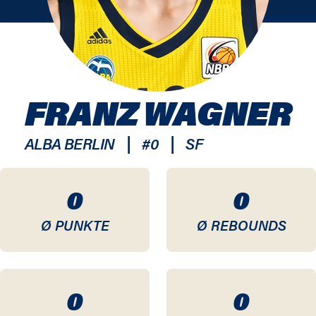
FRANZ WAGNER
|
|
ALBA BERLIN
#
0
SF
0
0
Ø PUNKTE
Ø REBOUNDS
0
0