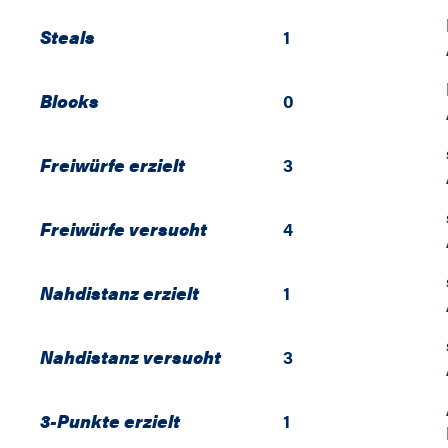
Steals
1
Blocks
0
Freiwürfe erzielt
3
Freiwürfe versucht
4
Nahdistanz erzielt
1
Nahdistanz versucht
3
3-Punkte erzielt
1