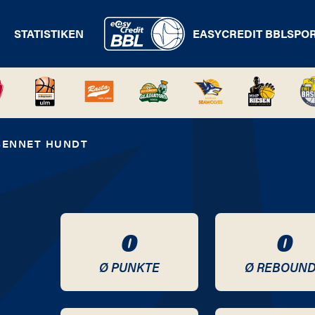
STATISTIKEN
EASYCREDIT BBL
SPO
BENNET HUNDT
0
0
Ø PUNKTE
Ø REBOUN