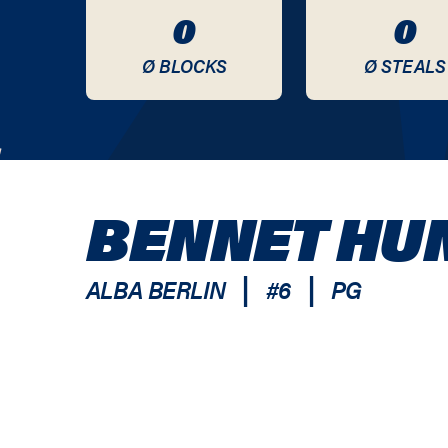
0
0
Ø BLOCKS
Ø STEALS
BENNET HU
|
|
ALBA BERLIN
#
6
PG