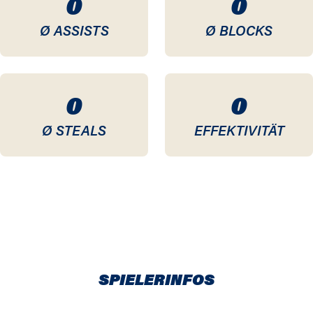
0
0
Ø ASSISTS
Ø BLOCKS
0
0
Ø STEALS
EFFEKTIVITÄT
SPIELERINFOS