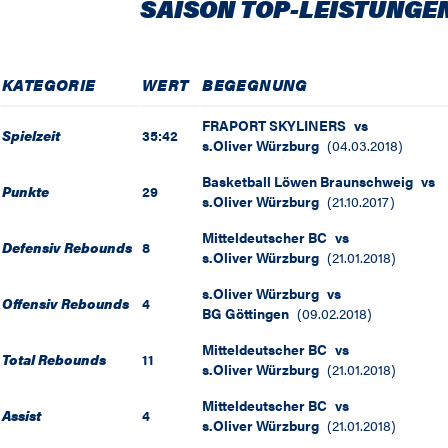
SAISON TOP-LEISTUNGE
KATEGORIE
WERT
BEGEGNUNG
FRAPORT SKYLINERS
vs
Spielzeit
35:42
s.Oliver Würzburg
(
04.03.2018
)
Basketball Löwen Braunschweig
vs
Punkte
29
s.Oliver Würzburg
(
21.10.2017
)
Mitteldeutscher BC
vs
Defensiv Rebounds
8
s.Oliver Würzburg
(
21.01.2018
)
s.Oliver Würzburg
vs
Offensiv Rebounds
4
BG Göttingen
(
09.02.2018
)
Mitteldeutscher BC
vs
Total Rebounds
11
s.Oliver Würzburg
(
21.01.2018
)
Mitteldeutscher BC
vs
Assist
4
s.Oliver Würzburg
(
21.01.2018
)