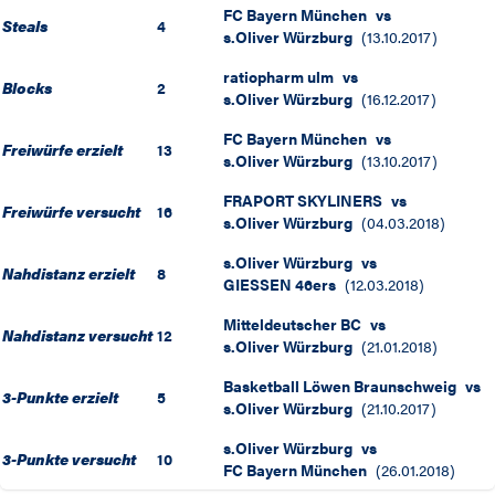
FC Bayern München
vs
Steals
4
s.Oliver Würzburg
(
13.10.2017
)
ratiopharm ulm
vs
Blocks
2
s.Oliver Würzburg
(
16.12.2017
)
FC Bayern München
vs
Freiwürfe erzielt
13
s.Oliver Würzburg
(
13.10.2017
)
FRAPORT SKYLINERS
vs
Freiwürfe versucht
16
s.Oliver Würzburg
(
04.03.2018
)
s.Oliver Würzburg
vs
Nahdistanz erzielt
8
GIESSEN 46ers
(
12.03.2018
)
Mitteldeutscher BC
vs
Nahdistanz versucht
12
s.Oliver Würzburg
(
21.01.2018
)
Basketball Löwen Braunschweig
vs
3-Punkte erzielt
5
s.Oliver Würzburg
(
21.10.2017
)
s.Oliver Würzburg
vs
3-Punkte versucht
10
FC Bayern München
(
26.01.2018
)