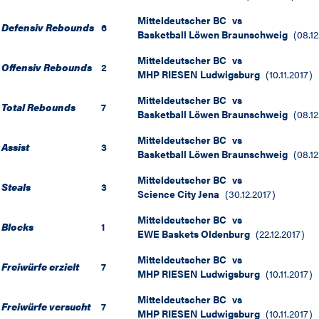
Mitteldeutscher BC
vs
Defensiv Rebounds
6
Basketball Löwen Braunschweig
(
08.12
Mitteldeutscher BC
vs
Offensiv Rebounds
2
MHP RIESEN Ludwigsburg
(
10.11.2017
)
Mitteldeutscher BC
vs
Total Rebounds
7
Basketball Löwen Braunschweig
(
08.12
Mitteldeutscher BC
vs
Assist
3
Basketball Löwen Braunschweig
(
08.12
Mitteldeutscher BC
vs
Steals
3
Science City Jena
(
30.12.2017
)
Mitteldeutscher BC
vs
Blocks
1
EWE Baskets Oldenburg
(
22.12.2017
)
Mitteldeutscher BC
vs
Freiwürfe erzielt
7
MHP RIESEN Ludwigsburg
(
10.11.2017
)
Mitteldeutscher BC
vs
Freiwürfe versucht
7
MHP RIESEN Ludwigsburg
(
10.11.2017
)