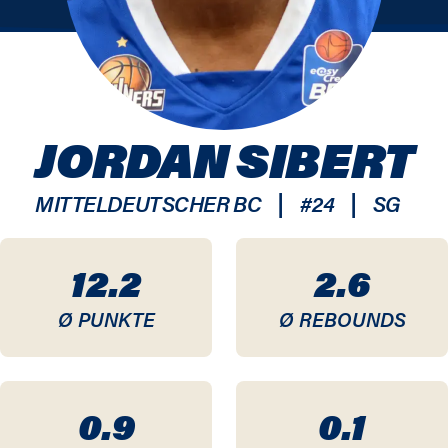
JORDAN SIBERT
|
|
MITTELDEUTSCHER BC
#
24
SG
12.2
2.6
Ø PUNKTE
Ø REBOUNDS
0.9
0.1