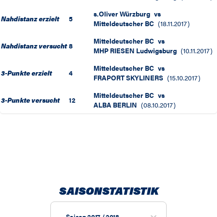
s.Oliver Würzburg
vs
Nahdistanz erzielt
5
Mitteldeutscher BC
(
18.11.2017
)
Mitteldeutscher BC
vs
Nahdistanz versucht
8
MHP RIESEN Ludwigsburg
(
10.11.2017
)
Mitteldeutscher BC
vs
3-Punkte erzielt
4
FRAPORT SKYLINERS
(
15.10.2017
)
Mitteldeutscher BC
vs
3-Punkte versucht
12
ALBA BERLIN
(
08.10.2017
)
SAISONSTATISTIK
Saison 2017 / 2018