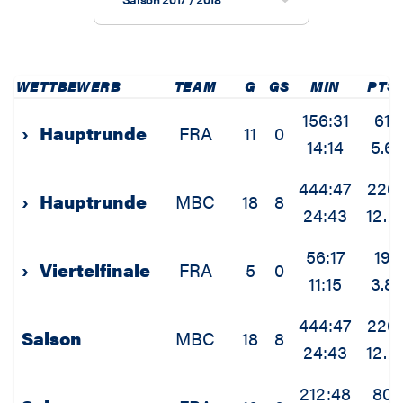
WETTBEWERB
TEAM
G
GS
MIN
PTS
156:31
61
›
Hauptrunde
FRA
11
0
14:14
5.6
444:47
220
›
Hauptrunde
MBC
18
8
24:43
12.2
56:17
19
›
Viertelfinale
FRA
5
0
11:15
3.8
444:47
220
Saison
MBC
18
8
24:43
12.2
212:48
80