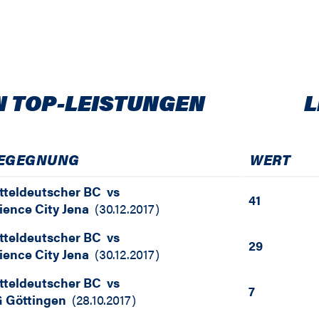
N TOP-LEISTUNGEN
L
EGEGNUNG
WERT
tteldeutscher BC
vs
41
ience City Jena
(
30.12.2017
)
tteldeutscher BC
vs
29
ience City Jena
(
30.12.2017
)
tteldeutscher BC
vs
7
 Göttingen
(
28.10.2017
)