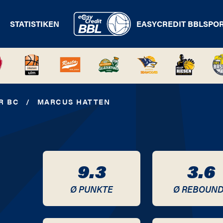
STATISTIKEN
EASYCREDIT BBL
SPO
R BC
/
MARCUS HATTEN
9.3
3.6
Ø PUNKTE
Ø REBOUN