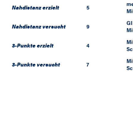
me
Nahdistanz erzielt
5
Mi
GI
Nahdistanz versucht
9
Mi
Mi
3-Punkte erzielt
4
Sc
Mi
3-Punkte versucht
7
Sc