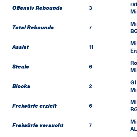
ra
Offensiv Rebounds
3
Mi
Mi
Total Rebounds
7
BG
Mi
Assist
11
Ei
Ro
Steals
6
Mi
GI
Blocks
2
Mi
Mi
Freiwürfe erzielt
6
BG
Mi
Freiwürfe versucht
7
AL