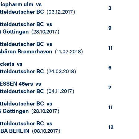
tiopharm ulm
vs
3
tteldeutscher BC
(
03.12.2017
)
tteldeutscher BC
vs
9
 Göttingen
(
28.10.2017
)
tteldeutscher BC
vs
11
sbären Bremerhaven
(
11.02.2018
)
ckets
vs
6
tteldeutscher BC
(
24.03.2018
)
ESSEN 46ers
vs
2
tteldeutscher BC
(
04.11.2017
)
tteldeutscher BC
vs
11
 Göttingen
(
28.10.2017
)
tteldeutscher BC
vs
12
BA BERLIN
(
08.10.2017
)