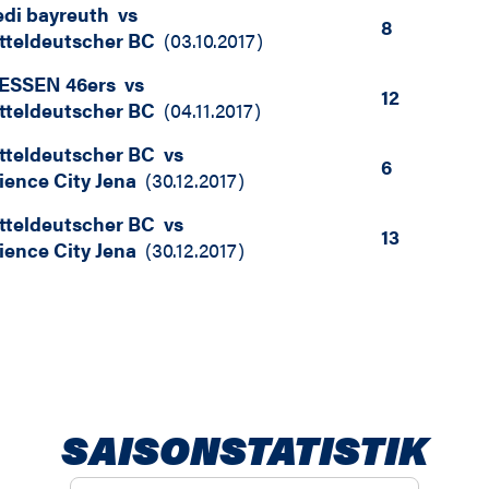
di bayreuth
vs
8
tteldeutscher BC
(
03.10.2017
)
ESSEN 46ers
vs
12
tteldeutscher BC
(
04.11.2017
)
tteldeutscher BC
vs
6
ience City Jena
(
30.12.2017
)
tteldeutscher BC
vs
13
ience City Jena
(
30.12.2017
)
SAISONSTATISTIK