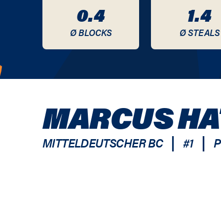
0.4
1.4
Ø BLOCKS
Ø STEALS
MARCUS HA
|
|
MITTELDEUTSCHER BC
#
1