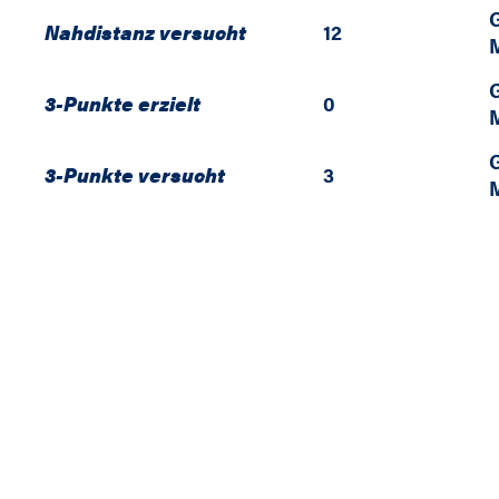
Nahdistanz versucht
12
M
3-Punkte erzielt
0
M
3-Punkte versucht
3
M