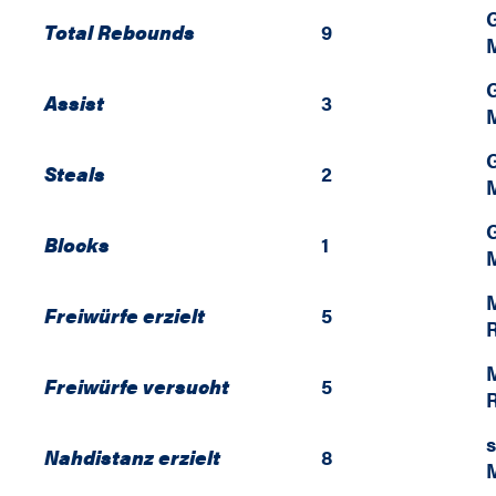
Total Rebounds
9
M
Assist
3
M
Steals
2
M
Blocks
1
M
M
Freiwürfe erzielt
5
M
Freiwürfe versucht
5
s
Nahdistanz erzielt
8
M