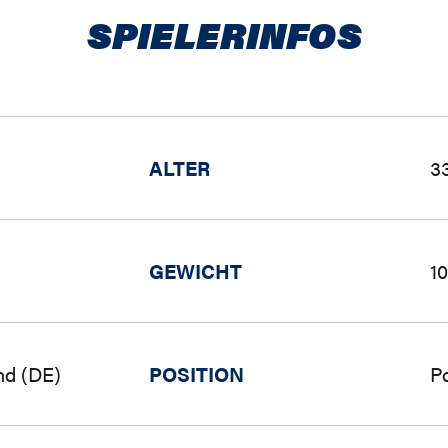
SPIELERINFOS
ALTER
33
GEWICHT
1
nd (DE)
POSITION
P