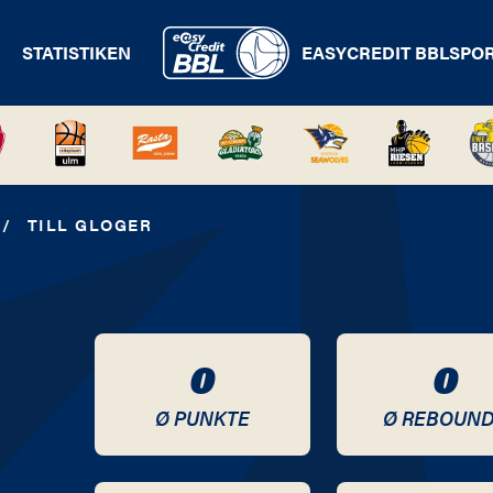
STATISTIKEN
EASYCREDIT BBL
SPO
/
TILL GLOGER
0
0
Ø PUNKTE
Ø REBOUN