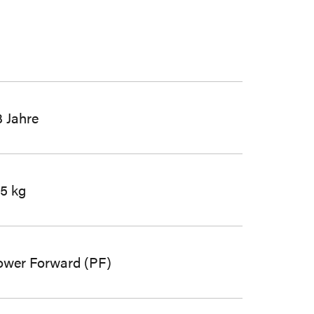
 Jahre
05 kg
ower Forward (PF)