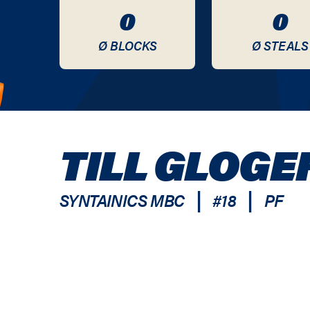
0
0
Ø BLOCKS
Ø STEALS
TILL GLOGE
|
|
SYNTAINICS MBC
#
18
PF