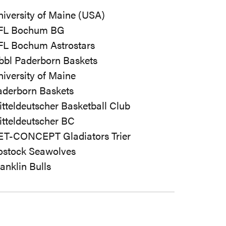
iversity of Maine (USA)
FL Bochum BG
FL Bochum Astrostars
bbl Paderborn Baskets
iversity of Maine
aderborn Baskets
tteldeutscher Basketball Club
itteldeutscher BC
ET-CONCEPT Gladiators Trier
ostock Seawolves
anklin Bulls