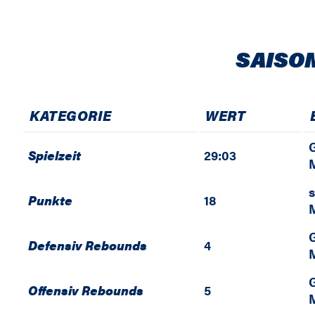
SAISO
KATEGORIE
WERT
Spielzeit
29:03
M
s
Punkte
18
M
Defensiv Rebounds
4
M
Offensiv Rebounds
5
M