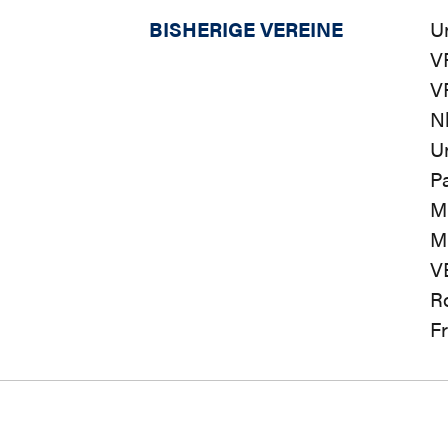
BISHERIGE VEREINE
Un
V
V
N
Un
P
Mi
M
V
R
Fr