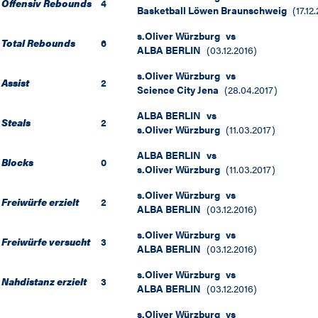
Offensiv Rebounds
4
Basketball Löwen Braunschweig
(
17.12
s.Oliver Würzburg
vs
Total Rebounds
6
ALBA BERLIN
(
03.12.2016
)
s.Oliver Würzburg
vs
Assist
2
Science City Jena
(
28.04.2017
)
ALBA BERLIN
vs
Steals
2
s.Oliver Würzburg
(
11.03.2017
)
ALBA BERLIN
vs
Blocks
0
s.Oliver Würzburg
(
11.03.2017
)
s.Oliver Würzburg
vs
Freiwürfe erzielt
2
ALBA BERLIN
(
03.12.2016
)
s.Oliver Würzburg
vs
Freiwürfe versucht
3
ALBA BERLIN
(
03.12.2016
)
s.Oliver Würzburg
vs
Nahdistanz erzielt
3
ALBA BERLIN
(
03.12.2016
)
s.Oliver Würzburg
vs