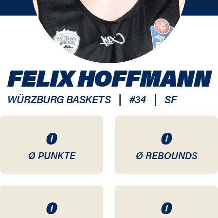
FELIX HOFFMANN
|
|
WÜRZBURG BASKETS
#
34
SF
0
0
Ø PUNKTE
Ø REBOUNDS
0
0