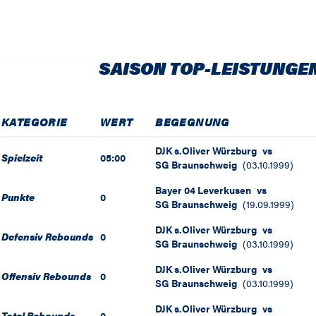
SAISON TOP-LEISTUNGE
KATEGORIE
WERT
BEGEGNUNG
DJK s.Oliver Würzburg
vs
Spielzeit
05:00
SG Braunschweig
(
03.10.1999
)
Bayer 04 Leverkusen
vs
Punkte
0
SG Braunschweig
(
19.09.1999
)
DJK s.Oliver Würzburg
vs
Defensiv Rebounds
0
SG Braunschweig
(
03.10.1999
)
DJK s.Oliver Würzburg
vs
Offensiv Rebounds
0
SG Braunschweig
(
03.10.1999
)
DJK s.Oliver Würzburg
vs
Total Rebounds
0