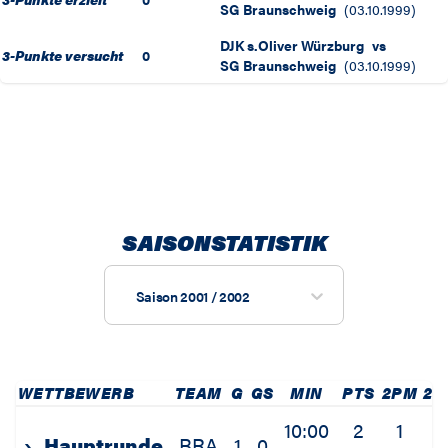
SG Braunschweig
(
03.10.1999
)
DJK s.Oliver Würzburg
vs
3-Punkte versucht
0
SG Braunschweig
(
03.10.1999
)
SAISONSTATISTIK
Saison 2001 / 2002
WETTBEWERB
TEAM
G
GS
MIN
PTS
2PM
2P
10:00
2
1
1
›
Hauptrunde
BRA
1
0