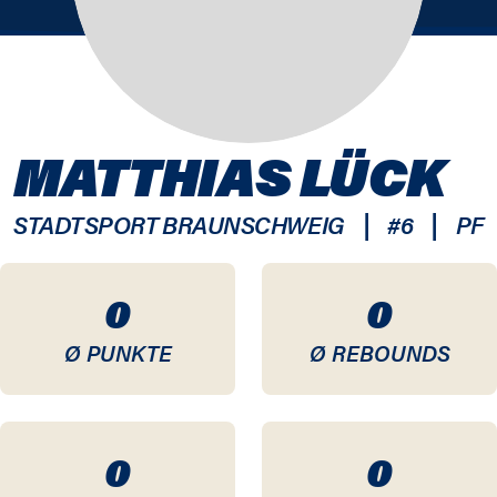
MATTHIAS LÜCK
|
|
STADTSPORT BRAUNSCHWEIG
#
6
PF
0
0
Ø PUNKTE
Ø REBOUNDS
0
0