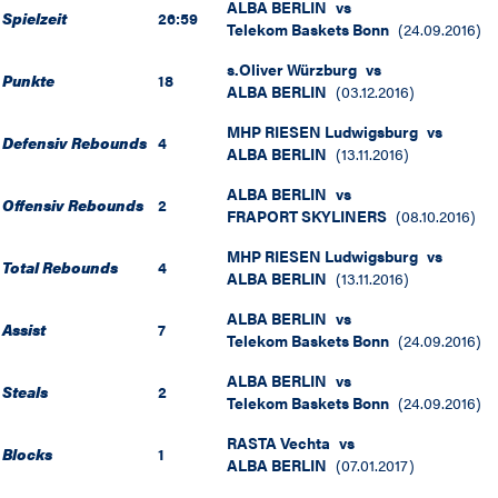
ALBA BERLIN
vs
Spielzeit
26:59
Telekom Baskets Bonn
(
24.09.2016
)
s.Oliver Würzburg
vs
Punkte
18
ALBA BERLIN
(
03.12.2016
)
MHP RIESEN Ludwigsburg
vs
Defensiv Rebounds
4
ALBA BERLIN
(
13.11.2016
)
ALBA BERLIN
vs
Offensiv Rebounds
2
FRAPORT SKYLINERS
(
08.10.2016
)
MHP RIESEN Ludwigsburg
vs
Total Rebounds
4
ALBA BERLIN
(
13.11.2016
)
ALBA BERLIN
vs
Assist
7
Telekom Baskets Bonn
(
24.09.2016
)
ALBA BERLIN
vs
Steals
2
Telekom Baskets Bonn
(
24.09.2016
)
RASTA Vechta
vs
Blocks
1
ALBA BERLIN
(
07.01.2017
)