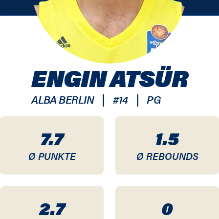
ENGIN ATSÜR
|
|
ALBA BERLIN
#
14
PG
7.7
1.5
Ø PUNKTE
Ø REBOUNDS
2.7
0