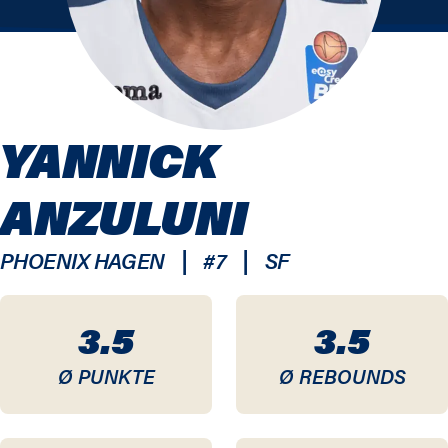
YANNICK
ANZULUNI
|
|
PHOENIX HAGEN
#
7
SF
3.5
3.5
Ø PUNKTE
Ø REBOUNDS