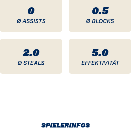
0
0.5
Ø ASSISTS
Ø BLOCKS
2.0
5.0
Ø STEALS
EFFEKTIVITÄT
SPIELERINFOS