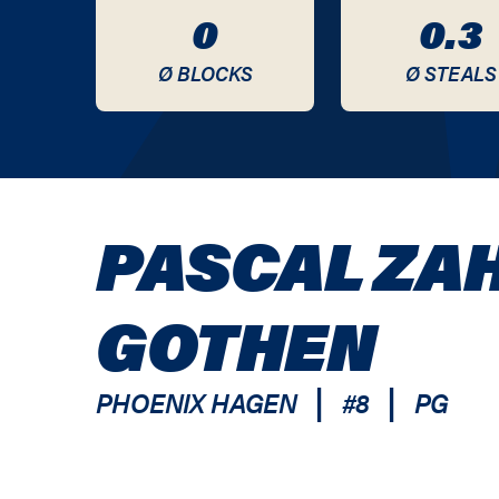
0
0.3
Ø BLOCKS
Ø STEALS
PASCAL ZA
GOTHEN
|
|
PHOENIX HAGEN
#
8
PG