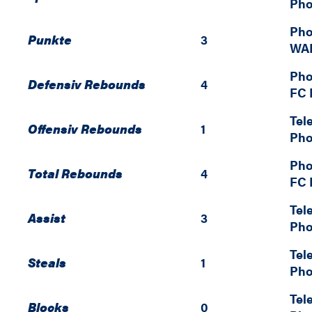
Pho
Pho
Punkte
3
WAL
Pho
Defensiv Rebounds
4
FC 
Tel
Offensiv Rebounds
1
Pho
Pho
Total Rebounds
4
FC 
Tel
Assist
3
Pho
Tel
Steals
1
Pho
Tel
Blocks
0