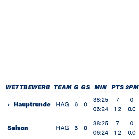
WETTBEWERB
TEAM
G
GS
MIN
PTS
2PM
38:25
7
0
›
Hauptrunde
HAG
6
0
06:24
1.2
0.0
38:25
7
0
Saison
HAG
6
0
06:24
1.2
0.0