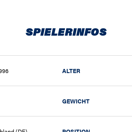
SPIELERINFOS
1996
ALTER
GEWICHT
hland (DE)
POSITION