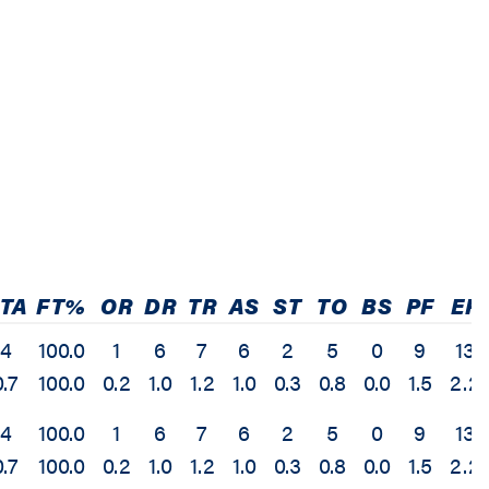
TA
FT%
OR
DR
TR
AS
ST
TO
BS
PF
EF
4
100.0
1
6
7
6
2
5
0
9
13
0.7
100.0
0.2
1.0
1.2
1.0
0.3
0.8
0.0
1.5
2.2
4
100.0
1
6
7
6
2
5
0
9
13
0.7
100.0
0.2
1.0
1.2
1.0
0.3
0.8
0.0
1.5
2.2