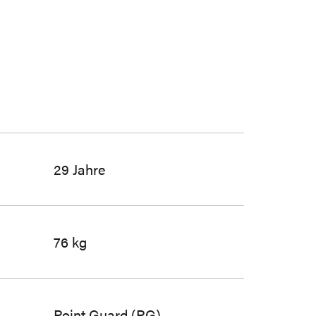
29 Jahre
76 kg
Point Guard (PG)