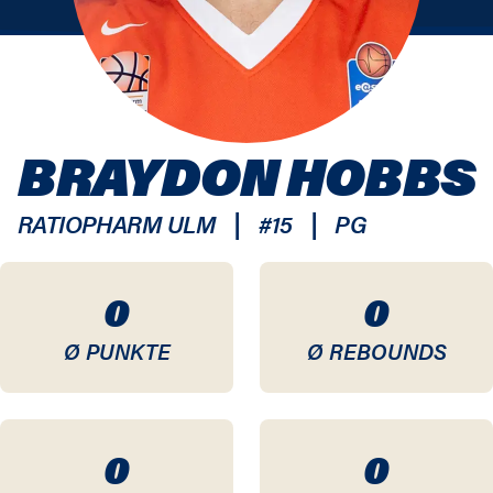
BRAYDON HOBBS
|
|
RATIOPHARM ULM
#
15
PG
0
0
Ø PUNKTE
Ø REBOUNDS
0
0