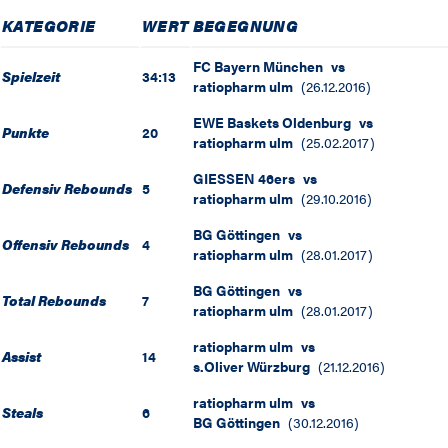
KATEGORIE
WERT
BEGEGNUNG
FC Bayern München
vs
Spielzeit
34:13
ratiopharm ulm
(
26.12.2016
)
EWE Baskets Oldenburg
vs
Punkte
20
ratiopharm ulm
(
25.02.2017
)
GIESSEN 46ers
vs
Defensiv Rebounds
5
ratiopharm ulm
(
29.10.2016
)
BG Göttingen
vs
Offensiv Rebounds
4
ratiopharm ulm
(
28.01.2017
)
BG Göttingen
vs
Total Rebounds
7
ratiopharm ulm
(
28.01.2017
)
ratiopharm ulm
vs
Assist
14
s.Oliver Würzburg
(
21.12.2016
)
ratiopharm ulm
vs
Steals
6
BG Göttingen
(
30.12.2016
)