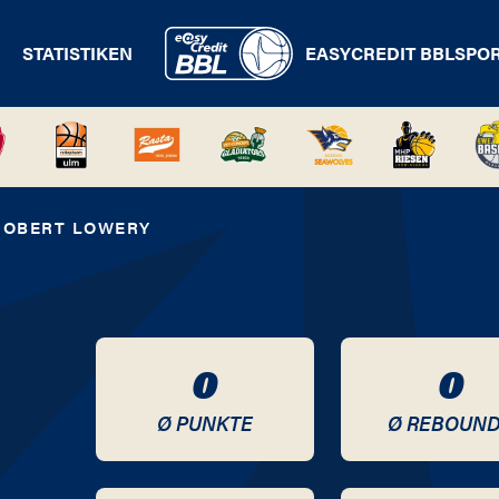
STATISTIKEN
EASYCREDIT BBL
SPO
ROBERT LOWERY
0
0
Ø PUNKTE
Ø REBOUN