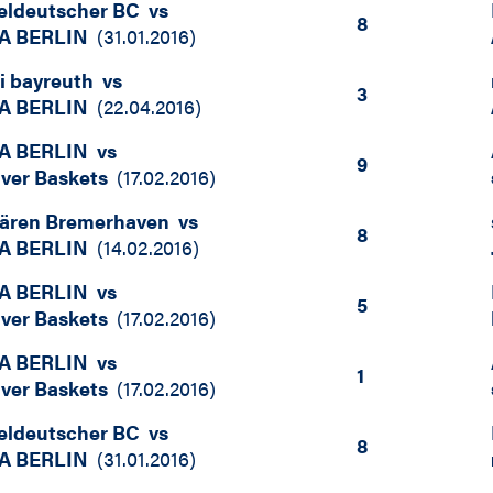
eldeutscher BC
vs
8
A BERLIN
(
31.01.2016
)
i bayreuth
vs
3
A BERLIN
(
22.04.2016
)
A BERLIN
vs
9
iver Baskets
(
17.02.2016
)
bären Bremerhaven
vs
8
A BERLIN
(
14.02.2016
)
A BERLIN
vs
5
iver Baskets
(
17.02.2016
)
A BERLIN
vs
1
iver Baskets
(
17.02.2016
)
eldeutscher BC
vs
8
A BERLIN
(
31.01.2016
)