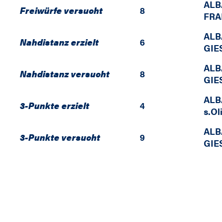
ALB
Freiwürfe versucht
8
FRA
ALB
Nahdistanz erzielt
6
GIE
ALB
Nahdistanz versucht
8
GIE
ALB
3-Punkte erzielt
4
s.Ol
ALB
3-Punkte versucht
9
GIE