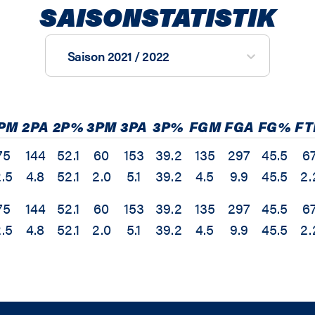
SAISONSTATISTIK
Saison 2021 / 2022
PM
2PA
2P%
3PM
3PA
3P%
FGM
FGA
FG%
FT
75
144
52.1
60
153
39.2
135
297
45.5
6
.5
4.8
52.1
2.0
5.1
39.2
4.5
9.9
45.5
2.
75
144
52.1
60
153
39.2
135
297
45.5
6
.5
4.8
52.1
2.0
5.1
39.2
4.5
9.9
45.5
2.