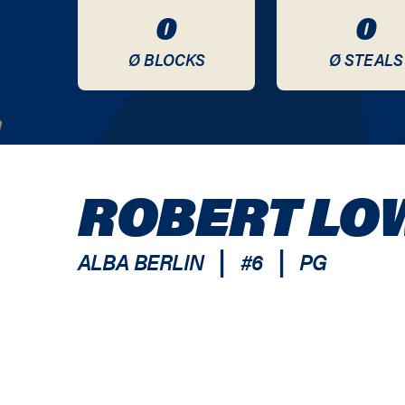
0
0
Ø BLOCKS
Ø STEALS
ROBERT LO
|
|
ALBA BERLIN
#
6
PG