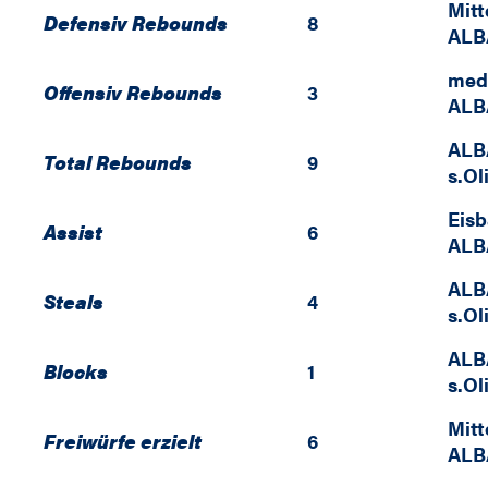
Mitt
Defensiv Rebounds
8
ALB
med
Offensiv Rebounds
3
ALB
ALB
Total Rebounds
9
s.Ol
Eis
Assist
6
ALB
ALB
Steals
4
s.Ol
ALB
Blocks
1
s.Ol
Mitt
Freiwürfe erzielt
6
ALB