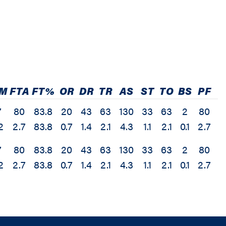
M
FTA
FT%
OR
DR
TR
AS
ST
TO
BS
PF
7
80
83.8
20
43
63
130
33
63
2
80
3
2
2.7
83.8
0.7
1.4
2.1
4.3
1.1
2.1
0.1
2.7
1
7
80
83.8
20
43
63
130
33
63
2
80
3
2
2.7
83.8
0.7
1.4
2.1
4.3
1.1
2.1
0.1
2.7
1