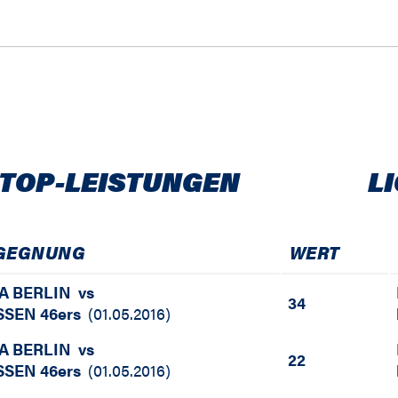
 TOP-LEISTUNGEN
L
GEGNUNG
WERT
A BERLIN
vs
34
SSEN 46ers
(
01.05.2016
)
A BERLIN
vs
22
SSEN 46ers
(
01.05.2016
)