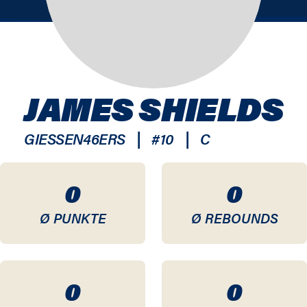
JAMES SHIELDS
|
|
GIESSEN46ERS
#
10
C
0
0
Ø PUNKTE
Ø REBOUNDS
0
0