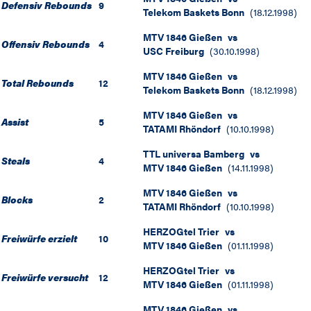
Defensiv Rebounds
9
Telekom Baskets Bonn
(
18.12.1998
)
MTV 1846 Gießen
vs
Offensiv Rebounds
4
USC Freiburg
(
30.10.1998
)
MTV 1846 Gießen
vs
Total Rebounds
12
Telekom Baskets Bonn
(
18.12.1998
)
MTV 1846 Gießen
vs
Assist
5
TATAMI Rhöndorf
(
10.10.1998
)
TTL universa Bamberg
vs
Steals
4
MTV 1846 Gießen
(
14.11.1998
)
MTV 1846 Gießen
vs
Blocks
2
TATAMI Rhöndorf
(
10.10.1998
)
HERZOGtel Trier
vs
Freiwürfe erzielt
10
MTV 1846 Gießen
(
01.11.1998
)
HERZOGtel Trier
vs
Freiwürfe versucht
12
MTV 1846 Gießen
(
01.11.1998
)
MTV 1846 Gießen
vs