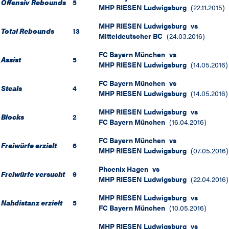
Offensiv Rebounds
5
MHP RIESEN Ludwigsburg
(
22.11.2015
)
MHP RIESEN Ludwigsburg
vs
Total Rebounds
13
Mitteldeutscher BC
(
24.03.2016
)
FC Bayern München
vs
Assist
5
MHP RIESEN Ludwigsburg
(
14.05.2016
)
FC Bayern München
vs
Steals
4
MHP RIESEN Ludwigsburg
(
14.05.2016
)
MHP RIESEN Ludwigsburg
vs
Blocks
2
FC Bayern München
(
16.04.2016
)
FC Bayern München
vs
Freiwürfe erzielt
6
MHP RIESEN Ludwigsburg
(
07.05.2016
)
Phoenix Hagen
vs
Freiwürfe versucht
9
MHP RIESEN Ludwigsburg
(
22.04.2016
)
MHP RIESEN Ludwigsburg
vs
Nahdistanz erzielt
5
FC Bayern München
(
10.05.2016
)
MHP RIESEN Ludwigsburg
vs