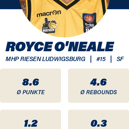
ROYCE O'NEALE
|
|
MHP RIESEN LUDWIGSBURG
#
15
SF
8.6
4.6
Ø PUNKTE
Ø REBOUNDS
1.2
0.3