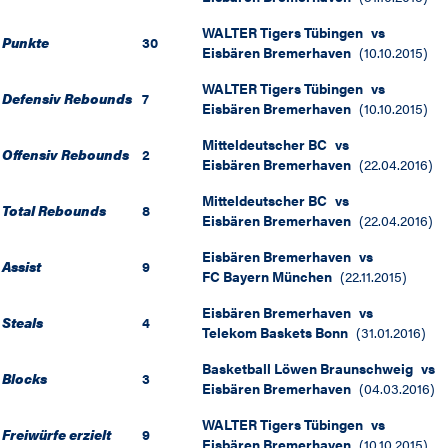
WALTER Tigers Tübingen
vs
Punkte
30
Eisbären Bremerhaven
(
10.10.2015
)
WALTER Tigers Tübingen
vs
Defensiv Rebounds
7
Eisbären Bremerhaven
(
10.10.2015
)
Mitteldeutscher BC
vs
Offensiv Rebounds
2
Eisbären Bremerhaven
(
22.04.2016
)
Mitteldeutscher BC
vs
Total Rebounds
8
Eisbären Bremerhaven
(
22.04.2016
)
Eisbären Bremerhaven
vs
Assist
9
FC Bayern München
(
22.11.2015
)
Eisbären Bremerhaven
vs
Steals
4
Telekom Baskets Bonn
(
31.01.2016
)
Basketball Löwen Braunschweig
vs
Blocks
3
Eisbären Bremerhaven
(
04.03.2016
)
WALTER Tigers Tübingen
vs
Freiwürfe erzielt
9
Eisbären Bremerhaven
(
10.10.2015
)