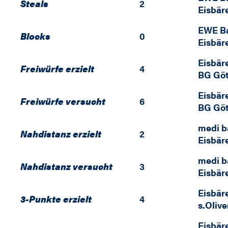
Steals
2
Eisbär
EWE Ba
Blocks
0
Eisbär
Eisbär
Freiwürfe erzielt
4
BG Göt
Eisbär
Freiwürfe versucht
6
BG Göt
medi b
Nahdistanz erzielt
2
Eisbär
medi b
Nahdistanz versucht
3
Eisbär
Eisbär
3-Punkte erzielt
4
s.Oliv
Eisbär