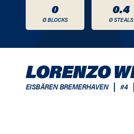
0
0.4
Ø BLOCKS
Ø STEALS
LORENZO W
|
EISBÄREN BREMERHAVEN
#
4