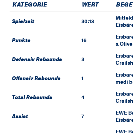
KATEGORIE
WERT
BEG
Mittel
Spielzeit
30:13
Eisbär
Eisbär
Punkte
16
s.Oliv
Eisbär
Defensiv Rebounds
3
Crails
Eisbär
Offensiv Rebounds
1
medi b
Eisbär
Total Rebounds
4
Crails
EWE Ba
Assist
7
Eisbär
EWE Ba