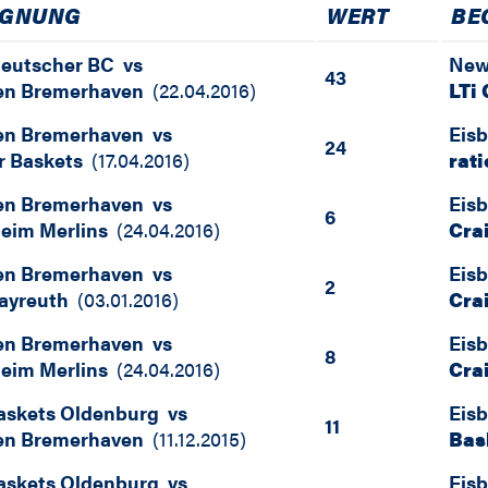
EGNUNG
WERT
BE
deutscher BC
vs
New
43
en Bremerhaven
(
22.04.2016
)
LTi
en Bremerhaven
vs
Eis
24
er Baskets
(
17.04.2016
)
rat
en Bremerhaven
vs
Eis
6
heim Merlins
(
24.04.2016
)
Cra
en Bremerhaven
vs
Eis
2
ayreuth
(
03.01.2016
)
Cra
en Bremerhaven
vs
Eis
8
heim Merlins
(
24.04.2016
)
Cra
skets Oldenburg
vs
Eis
11
en Bremerhaven
(
11.12.2015
)
Bas
skets Oldenburg
vs
Eis