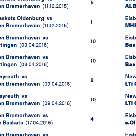
5
en Bremerhaven
(
11.12.2015
)
ALB
skets Oldenburg
vs
Eis
1
en Bremerhaven
(
11.12.2015
)
MHP
en Bremerhaven
vs
Eis
10
tingen
(
03.04.2016
)
Bas
en Bremerhaven
vs
Eis
10
tingen
(
03.04.2016
)
Bas
ayreuth
vs
New
8
en Bremerhaven
(
09.04.2016
)
LTi
ayreuth
vs
New
10
en Bremerhaven
(
09.04.2016
)
LTi
en Bremerhaven
vs
Eis
4
er Baskets
(
17.04.2016
)
s.O
en Bremerhaven
vs
Eis