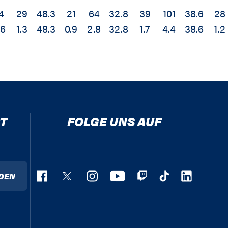
4
29
48.3
21
64
32.8
39
101
38.6
28
.6
1.3
48.3
0.9
2.8
32.8
1.7
4.4
38.6
1.2
T
FOLGE UNS AUF
DEN