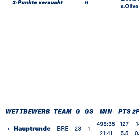
3-Punkte versucht
6
s.Oliv
WETTBEWERB
TEAM
G
GS
MIN
PTS
2
498:35
127
1
›
Hauptrunde
BRE
23
1
21:41
5.5
0