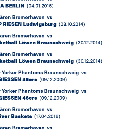
A BERLIN
(
04.01.2015
)
bären Bremerhaven
vs
 RIESEN Ludwigsburg
(
08.10.2014
)
bären Bremerhaven
vs
ketball Löwen Braunschweig
(
30.12.2014
)
bären Bremerhaven
vs
ketball Löwen Braunschweig
(
30.12.2014
)
 Yorker Phantoms Braunschweig
vs
 GIESSEN 46ers
(
09.12.2009
)
 Yorker Phantoms Braunschweig
vs
 GIESSEN 46ers
(
09.12.2009
)
bären Bremerhaven
vs
liver Baskets
(
17.04.2016
)
bären Bremerhaven
vs