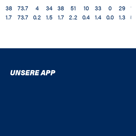
38
73.7
4
34
38
51
10
33
0
29
12
1.7
73.7
0.2
1.5
1.7
2.2
0.4
1.4
0.0
1.3
5.
UNSERE APP