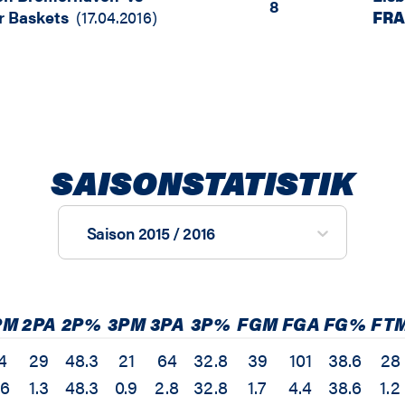
8
er Baskets
(
17.04.2016
)
FRA
SAISONSTATISTIK
Saison 2015 / 2016
PM
2PA
2P%
3PM
3PA
3P%
FGM
FGA
FG%
FT
4
29
48.3
21
64
32.8
39
101
38.6
28
.6
1.3
48.3
0.9
2.8
32.8
1.7
4.4
38.6
1.2