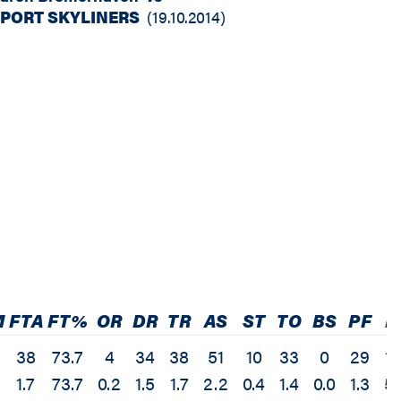
PORT SKYLINERS
(
19.10.2014
)
M
FTA
FT%
OR
DR
TR
AS
ST
TO
BS
PF
E
38
73.7
4
34
38
51
10
33
0
29
12
1.7
73.7
0.2
1.5
1.7
2.2
0.4
1.4
0.0
1.3
5.