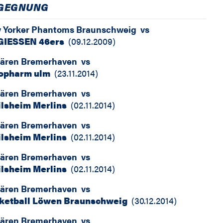
GEGNUNG
 Yorker Phantoms Braunschweig
vs
 GIESSEN 46ers
(
09.12.2009
)
bären Bremerhaven
vs
iopharm ulm
(
23.11.2014
)
bären Bremerhaven
vs
ilsheim Merlins
(
02.11.2014
)
bären Bremerhaven
vs
ilsheim Merlins
(
02.11.2014
)
bären Bremerhaven
vs
ilsheim Merlins
(
02.11.2014
)
bären Bremerhaven
vs
ketball Löwen Braunschweig
(
30.12.2014
)
bären Bremerhaven
vs