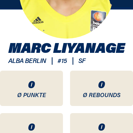
MARC LIYANAGE
|
|
ALBA BERLIN
#
15
SF
0
0
Ø PUNKTE
Ø REBOUNDS
0
0