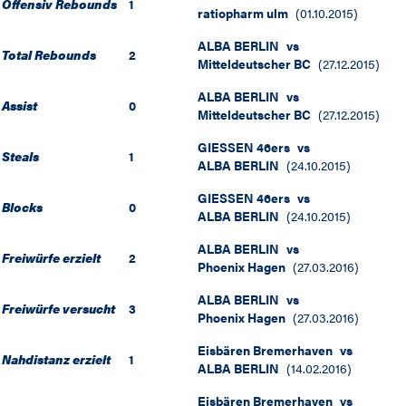
Offensiv Rebounds
1
ratiopharm ulm
(
01.10.2015
)
ALBA BERLIN
vs
Total Rebounds
2
Mitteldeutscher BC
(
27.12.2015
)
ALBA BERLIN
vs
Assist
0
Mitteldeutscher BC
(
27.12.2015
)
GIESSEN 46ers
vs
Steals
1
ALBA BERLIN
(
24.10.2015
)
GIESSEN 46ers
vs
Blocks
0
ALBA BERLIN
(
24.10.2015
)
ALBA BERLIN
vs
Freiwürfe erzielt
2
Phoenix Hagen
(
27.03.2016
)
ALBA BERLIN
vs
Freiwürfe versucht
3
Phoenix Hagen
(
27.03.2016
)
Eisbären Bremerhaven
vs
Nahdistanz erzielt
1
ALBA BERLIN
(
14.02.2016
)
Eisbären Bremerhaven
vs