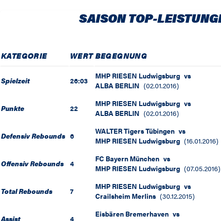
SAISON TOP-LEISTUNG
KATEGORIE
WERT
BEGEGNUNG
MHP RIESEN Ludwigsburg
vs
Spielzeit
26:03
ALBA BERLIN
(
02.01.2016
)
MHP RIESEN Ludwigsburg
vs
Punkte
22
ALBA BERLIN
(
02.01.2016
)
WALTER Tigers Tübingen
vs
Defensiv Rebounds
6
MHP RIESEN Ludwigsburg
(
16.01.2016
)
FC Bayern München
vs
Offensiv Rebounds
4
MHP RIESEN Ludwigsburg
(
07.05.2016
)
MHP RIESEN Ludwigsburg
vs
Total Rebounds
7
Crailsheim Merlins
(
30.12.2015
)
Eisbären Bremerhaven
vs
Assist
4