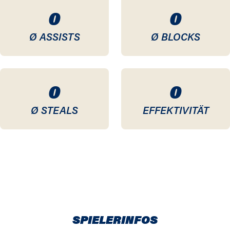
0
0
Ø ASSISTS
Ø BLOCKS
0
0
Ø STEALS
EFFEKTIVITÄT
SPIELERINFOS