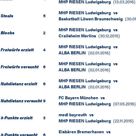
MHP RIESEN Ludwigsburg
(
13.03.2016
)
MHP RIESEN Ludwigsburg
vs
Steals
5
Basketball Löwen Braunschweig
(
30.0
MHP RIESEN Ludwigsburg
vs
Blocks
2
Crailsheim Merlins
(
30.12.2015
)
MHP RIESEN Ludwigsburg
vs
Freiwürfe erzielt
4
ALBA BERLIN
(
02.01.2016
)
MHP RIESEN Ludwigsburg
vs
Freiwürfe versucht
6
ALBA BERLIN
(
02.01.2016
)
MHP RIESEN Ludwigsburg
vs
Nahdistanz erzielt
6
ALBA BERLIN
(
02.01.2016
)
FC Bayern München
vs
Nahdistanz versucht
9
MHP RIESEN Ludwigsburg
(
07.05.2016
)
medi bayreuth
vs
3-Punkte erzielt
3
MHP RIESEN Ludwigsburg
(
22.11.2015
)
Eisbären Bremerhaven
vs
3-Punkte versucht
6