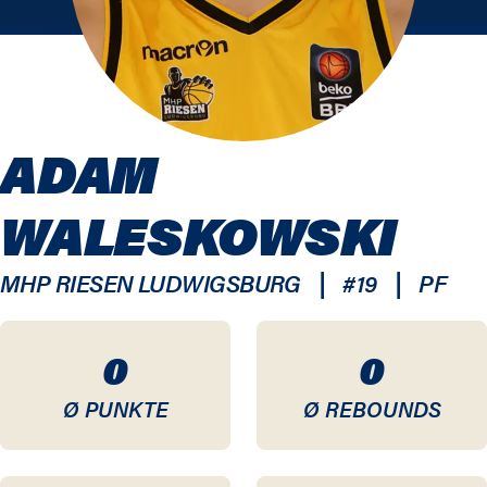
ADAM
WALESKOWSKI
|
|
MHP RIESEN LUDWIGSBURG
#
19
PF
0
0
Ø PUNKTE
Ø REBOUNDS