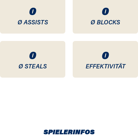
0
0
Ø ASSISTS
Ø BLOCKS
0
0
Ø STEALS
EFFEKTIVITÄT
SPIELERINFOS