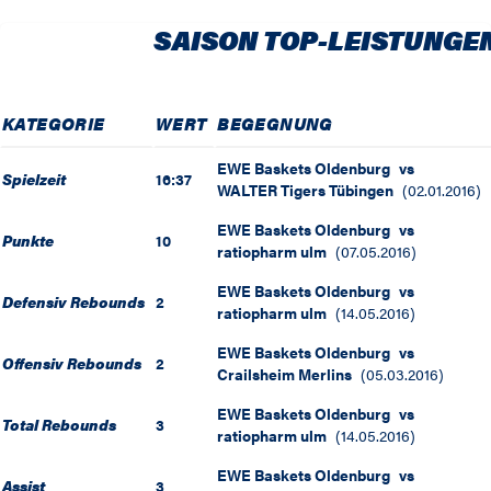
SAISON TOP-LEISTUNGE
KATEGORIE
WERT
BEGEGNUNG
EWE Baskets Oldenburg
vs
Spielzeit
16:37
WALTER Tigers Tübingen
(
02.01.2016
)
EWE Baskets Oldenburg
vs
Punkte
10
ratiopharm ulm
(
07.05.2016
)
EWE Baskets Oldenburg
vs
Defensiv Rebounds
2
ratiopharm ulm
(
14.05.2016
)
EWE Baskets Oldenburg
vs
Offensiv Rebounds
2
Crailsheim Merlins
(
05.03.2016
)
EWE Baskets Oldenburg
vs
Total Rebounds
3
ratiopharm ulm
(
14.05.2016
)
EWE Baskets Oldenburg
vs
Assist
3