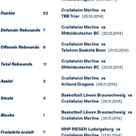
Crailsheim Merlins
vs
Punkte
23
TBB Trier
(
25.10.2014
)
Crailsheim Merlins
vs
Defensiv Rebounds
7
Mitteldeutscher BC
(
20.12.2014
)
Crailsheim Merlins
vs
Offensiv Rebounds
6
Telekom Baskets Bonn
(
31.12.2014
)
Crailsheim Merlins
vs
Total Rebounds
11
Mitteldeutscher BC
(
20.12.2014
)
Crailsheim Merlins
vs
Assist
3
Artland Dragons
(
08.11.2014
)
Basketball Löwen Braunschweig
vs
Steals
3
Crailsheim Merlins
(
30.11.2014
)
Basketball Löwen Braunschweig
vs
Blocks
1
Crailsheim Merlins
(
30.11.2014
)
MHP RIESEN Ludwigsburg
vs
Freiwürfe erzielt
7
Crailsheim Merlins
(
12.10.2014
)