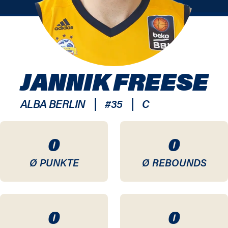
JANNIK FREESE
|
|
ALBA BERLIN
#
35
C
0
0
Ø PUNKTE
Ø REBOUNDS
0
0