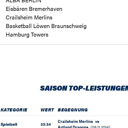
Eisbären Bremerhaven
Crailsheim Merlins
Basketball Löwen Braunschweig
Hamburg Towers
SAISON TOP-LEISTUNGE
KATEGORIE
WERT
BEGEGNUNG
Crailsheim Merlins
vs
Spielzeit
33:34
Artland Dragons
(
08.11.2014
)