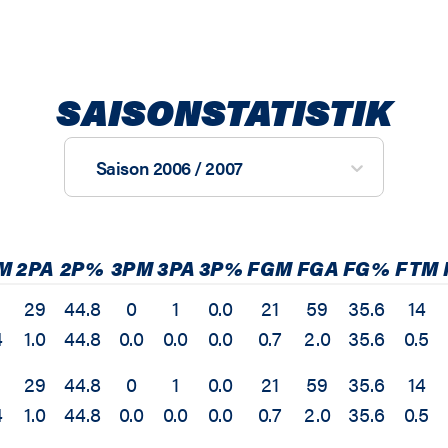
SAISONSTATISTIK
Saison 2006 / 2007
M
2PA
2P%
3PM
3PA
3P%
FGM
FGA
FG%
FTM
29
44.8
0
1
0.0
21
59
35.6
14
4
1.0
44.8
0.0
0.0
0.0
0.7
2.0
35.6
0.5
29
44.8
0
1
0.0
21
59
35.6
14
4
1.0
44.8
0.0
0.0
0.0
0.7
2.0
35.6
0.5