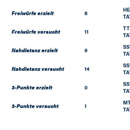
HE
Freiwürfe erzielt
8
TA
TT
Freiwürfe versucht
11
TA
SS
Nahdistanz erzielt
9
TA
SS
Nahdistanz versucht
14
TA
SS
3-Punkte erzielt
0
TA
MT
3-Punkte versucht
1
TA