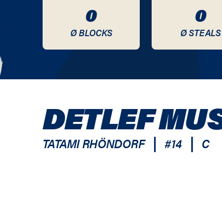
0
0
Ø BLOCKS
Ø STEALS
DETLEF MU
|
|
TATAMI RHÖNDORF
#
14
C