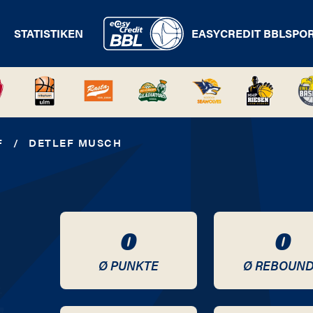
STATISTIKEN
EASYCREDIT BBL
SPO
F
/
DETLEF MUSCH
0
0
Ø PUNKTE
Ø REBOUN