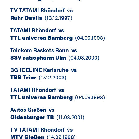
TV TATAMI Rhöndorf
vs
Ruhr Devils
(
13.12.1997
)
TATAMI Rhöndorf
vs
TTL universa Bamberg
(
04.09.1998
)
Telekom Baskets Bonn
vs
SSV ratiopharm Ulm
(
04.03.2000
)
BG ICELINE Karlsruhe
vs
TBB Trier
(
17.12.2003
)
TATAMI Rhöndorf
vs
TTL universa Bamberg
(
04.09.1998
)
Avitos Gießen
vs
Oldenburger TB
(
11.03.2001
)
TV TATAMI Rhöndorf
vs
MTV Gießen
(
14.02.1998
)