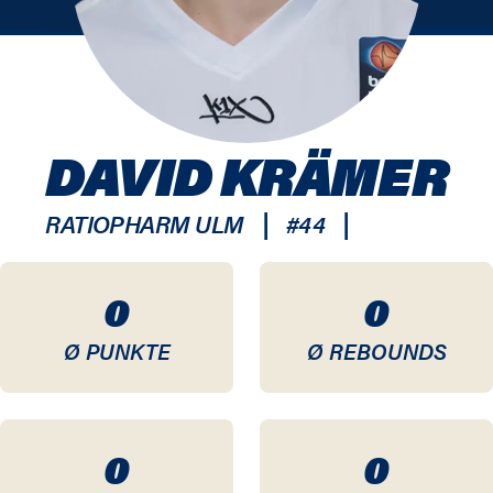
DAVID KRÄMER
|
|
RATIOPHARM ULM
#
44
0
0
Ø PUNKTE
Ø REBOUNDS
0
0