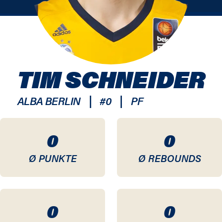
TIM SCHNEIDER
|
|
ALBA BERLIN
#
0
PF
0
0
Ø PUNKTE
Ø REBOUNDS
0
0