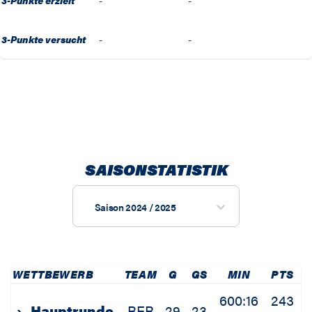
3-Punkte erzielt
-
-
3-Punkte versucht
-
-
SAISONSTATISTIK
Saison 2024 / 2025
WETTBEWERB
TEAM
G
GS
MIN
PTS
2
600:16
243
›
Hauptrunde
BER
29
23