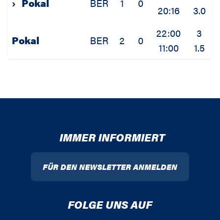
›
Pokal
BER
1
0
20:16
3.0
1
22:00
3
Pokal
BER
2
0
11:00
1.5
0
IMMER INFORMIERT
FÜR DEN NEWSLETTER ANMELDEN
FOLGE UNS AUF