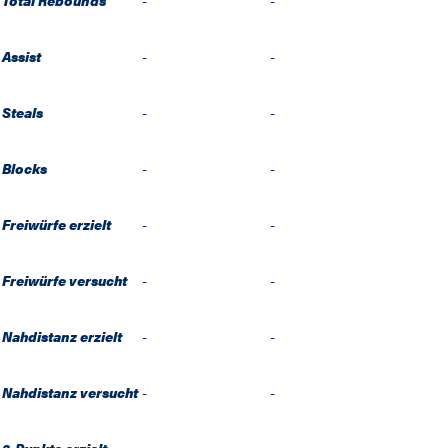
Total Rebounds
-
-
Assist
-
-
Steals
-
-
Blocks
-
-
Freiwürfe erzielt
-
-
Freiwürfe versucht
-
-
Nahdistanz erzielt
-
-
Nahdistanz versucht
-
-