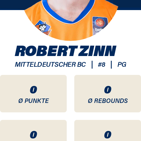
ROBERT ZINN
|
|
MITTELDEUTSCHER BC
#
8
PG
0
0
Ø PUNKTE
Ø REBOUNDS
0
0