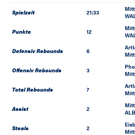
Mit
Spielzeit
21:33
WAL
Mit
Punkte
12
WAL
Art
Defensiv Rebounds
6
Mit
Pho
Offensiv Rebounds
3
Mit
Art
Total Rebounds
7
Mit
Mit
Assist
2
ALB
Eis
Steals
2
Mit