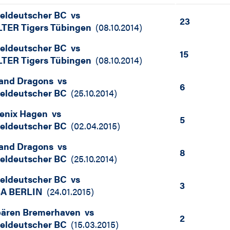
teldeutscher BC
vs
23
TER Tigers Tübingen
(
08.10.2014
)
teldeutscher BC
vs
15
TER Tigers Tübingen
(
08.10.2014
)
land Dragons
vs
6
teldeutscher BC
(
25.10.2014
)
enix Hagen
vs
5
teldeutscher BC
(
02.04.2015
)
land Dragons
vs
8
teldeutscher BC
(
25.10.2014
)
teldeutscher BC
vs
3
A BERLIN
(
24.01.2015
)
bären Bremerhaven
vs
2
teldeutscher BC
(
15.03.2015
)