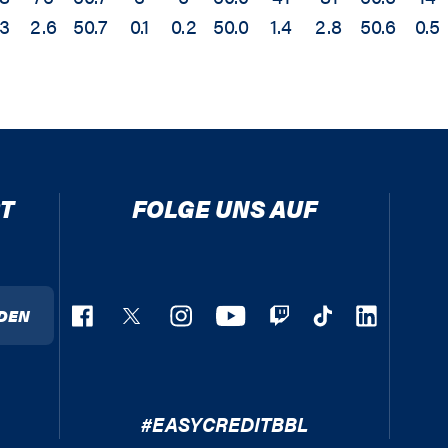
.3
2.6
50.7
0.1
0.2
50.0
1.4
2.8
50.6
0.5
T
FOLGE UNS AUF
DEN
#EASYCREDITBBL