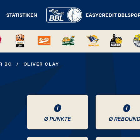
STATISTIKEN
EASYCREDIT BBL
SPO
R BC
/
OLIVER CLAY
0
0
Ø PUNKTE
Ø REBOUN