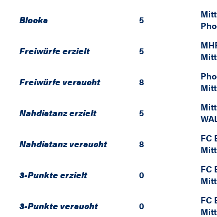
Mit
Blocks
5
Pho
MHP
Freiwürfe erzielt
5
Mit
Pho
Freiwürfe versucht
8
Mit
Mit
Nahdistanz erzielt
5
WAL
FC 
Nahdistanz versucht
8
Mit
FC 
3-Punkte erzielt
0
Mit
FC 
3-Punkte versucht
0
Mit