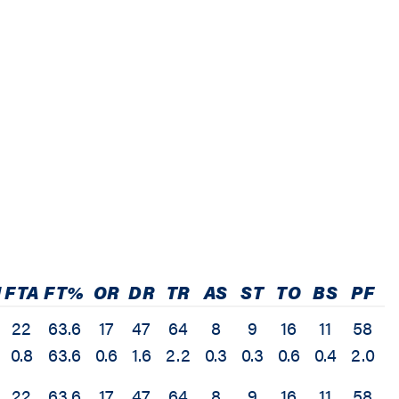
M
FTA
FT%
OR
DR
TR
AS
ST
TO
BS
PF
22
63.6
17
47
64
8
9
16
11
58
1
0.8
63.6
0.6
1.6
2.2
0.3
0.3
0.6
0.4
2.0
4
22
63.6
17
47
64
8
9
16
11
58
1