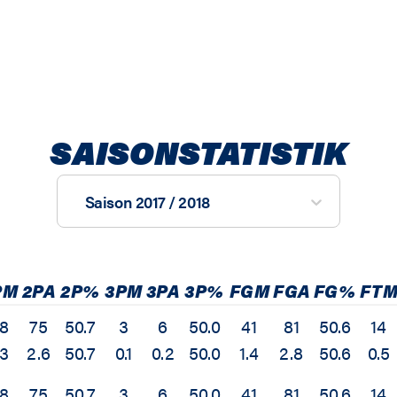
SAISONSTATISTIK
Saison 2017 / 2018
PM
2PA
2P%
3PM
3PA
3P%
FGM
FGA
FG%
FT
8
75
50.7
3
6
50.0
41
81
50.6
14
.3
2.6
50.7
0.1
0.2
50.0
1.4
2.8
50.6
0.5
8
75
50.7
3
6
50.0
41
81
50.6
14