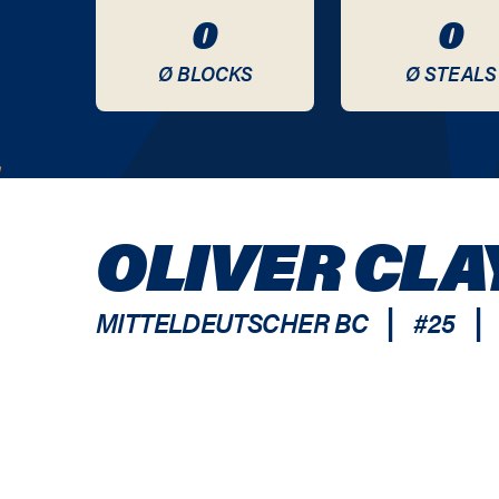
0
0
Ø BLOCKS
Ø STEALS
OLIVER CLA
|
|
MITTELDEUTSCHER BC
#
25