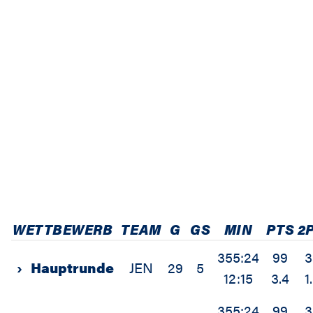
WETTBEWERB
TEAM
G
GS
MIN
PTS
2
355:24
99
3
›
Hauptrunde
JEN
29
5
12:15
3.4
1
355:24
99
3