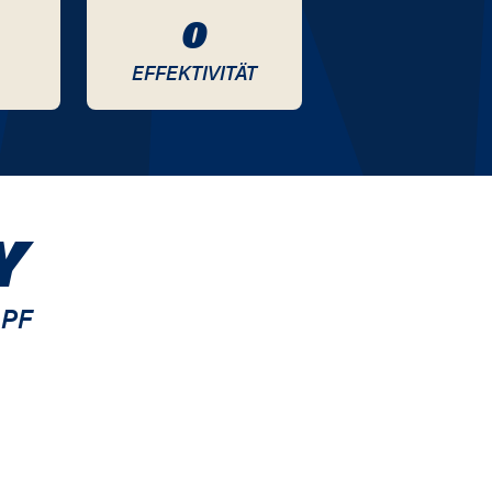
0
EFFEKTIVITÄT
Y
PF