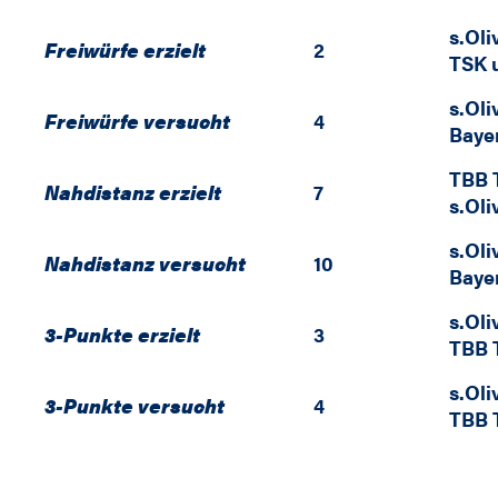
s.Ol
Freiwürfe erzielt
2
TSK 
s.Ol
Freiwürfe versucht
4
Baye
TBB T
Nahdistanz erzielt
7
s.Ol
s.Ol
Nahdistanz versucht
10
Baye
s.Ol
3-Punkte erzielt
3
TBB T
s.Ol
3-Punkte versucht
4
TBB T