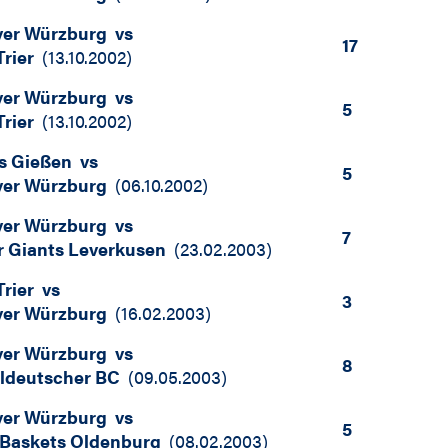
iver Würzburg
vs
17
rier
(
13.10.2002
)
iver Würzburg
vs
5
rier
(
13.10.2002
)
os Gießen
vs
5
iver Würzburg
(
06.10.2002
)
iver Würzburg
vs
7
r Giants Leverkusen
(
23.02.2003
)
rier
vs
3
iver Würzburg
(
16.02.2003
)
iver Würzburg
vs
8
eldeutscher BC
(
09.05.2003
)
iver Würzburg
vs
5
Baskets Oldenburg
(
08.02.2003
)