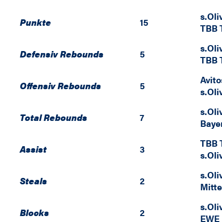
s.Ol
Punkte
15
TBB T
s.Ol
Defensiv Rebounds
5
TBB T
Avit
Offensiv Rebounds
5
s.Ol
s.Ol
Total Rebounds
7
Baye
TBB T
Assist
3
s.Ol
s.Ol
Steals
2
Mitt
s.Ol
Blocks
2
EWE 