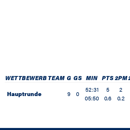
WETTBEWERB
TEAM
G
GS
MIN
PTS
2PM
52:31
5
2
Hauptrunde
9
0
05:50
0.6
0.2