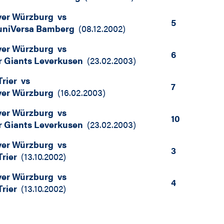
iver Würzburg
vs
5
uniVersa Bamberg
(
08.12.2002
)
iver Würzburg
vs
6
r Giants Leverkusen
(
23.02.2003
)
rier
vs
7
iver Würzburg
(
16.02.2003
)
iver Würzburg
vs
10
r Giants Leverkusen
(
23.02.2003
)
iver Würzburg
vs
3
rier
(
13.10.2002
)
iver Würzburg
vs
4
rier
(
13.10.2002
)