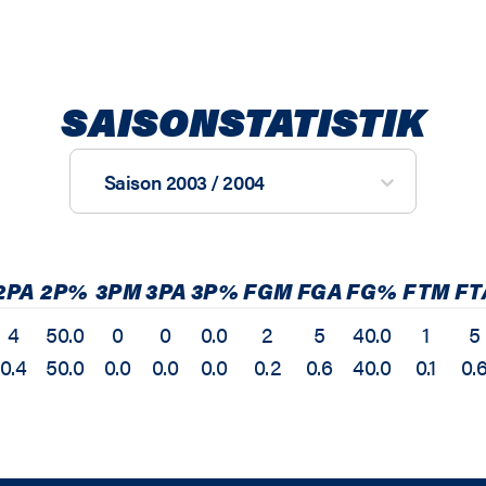
SAISONSTATISTIK
Saison 2003 / 2004
2PA
2P%
3PM
3PA
3P%
FGM
FGA
FG%
FTM
FT
4
50.0
0
0
0.0
2
5
40.0
1
5
0.4
50.0
0.0
0.0
0.0
0.2
0.6
40.0
0.1
0.