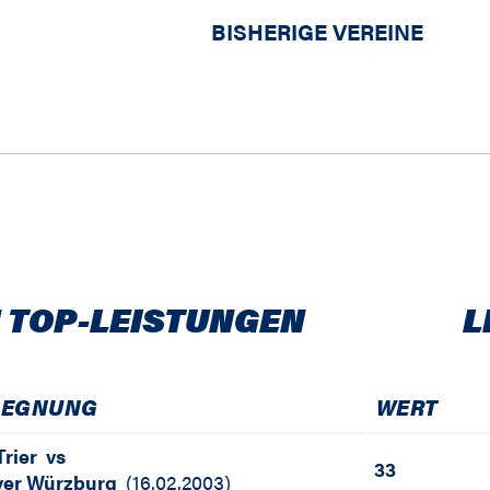
BISHERIGE VEREINE
 TOP-LEISTUNGEN
L
GEGNUNG
WERT
rier
vs
33
iver Würzburg
(
16.02.2003
)