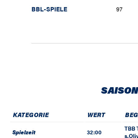
BBL-SPIELE
97
SAISON
KATEGORIE
WERT
BE
TBB T
Spielzeit
32:00
s.Ol