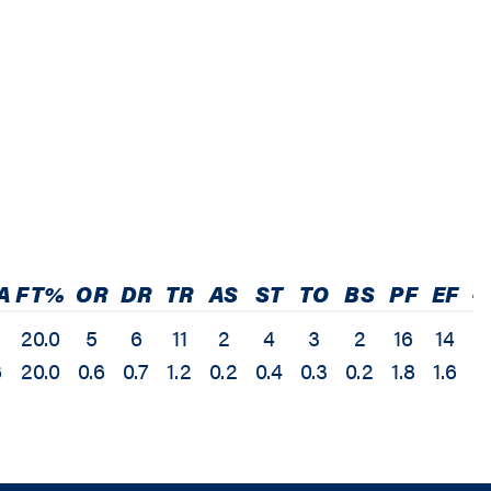
A
FT%
OR
DR
TR
AS
ST
TO
BS
PF
EF
+
20.0
5
6
11
2
4
3
2
16
14
6
20.0
0.6
0.7
1.2
0.2
0.4
0.3
0.2
1.8
1.6
0