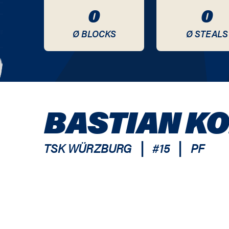
0
0
Ø BLOCKS
Ø STEALS
BASTIAN K
|
|
TSK WÜRZBURG
#
15
PF