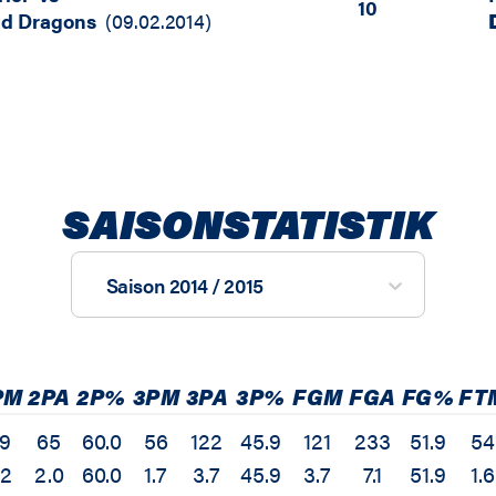
10
nd Dragons
(
09.02.2014
)
SAISONSTATISTIK
Saison 2014 / 2015
PM
2PA
2P%
3PM
3PA
3P%
FGM
FGA
FG%
FT
9
65
60.0
56
122
45.9
121
233
51.9
54
.2
2.0
60.0
1.7
3.7
45.9
3.7
7.1
51.9
1.6