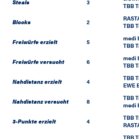
Steals
3
TBB T
RASTA
Blocks
2
TBB T
medi 
Freiwürfe erzielt
5
TBB T
medi 
Freiwürfe versucht
6
TBB T
TBB T
Nahdistanz erzielt
4
EWE B
TBB T
Nahdistanz versucht
8
medi 
TBB T
3-Punkte erzielt
4
RASTA
TBB T