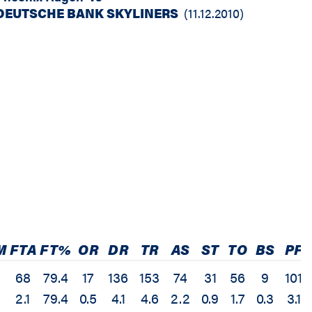
DEUTSCHE BANK SKYLINERS
(
11.12.2010
)
M
FTA
FT%
OR
DR
TR
AS
ST
TO
BS
PF
68
79.4
17
136
153
74
31
56
9
101
2.1
79.4
0.5
4.1
4.6
2.2
0.9
1.7
0.3
3.1