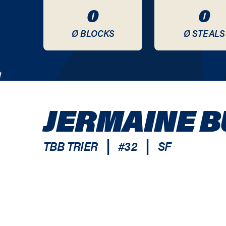
0
0
Ø BLOCKS
Ø STEALS
JERMAINE 
|
|
TBB TRIER
#
32
SF