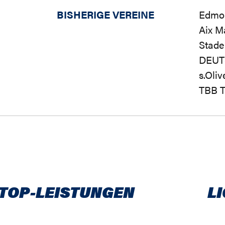
BISHERIGE VEREINE
Edmon
Aix M
Stade
DEUT
s.Oliv
TBB T
 TOP-LEISTUNGEN
L