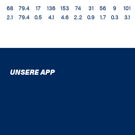
68
79.4
17
136
153
74
31
56
9
101
2.1
79.4
0.5
4.1
4.6
2.2
0.9
1.7
0.3
3.1
UNSERE APP