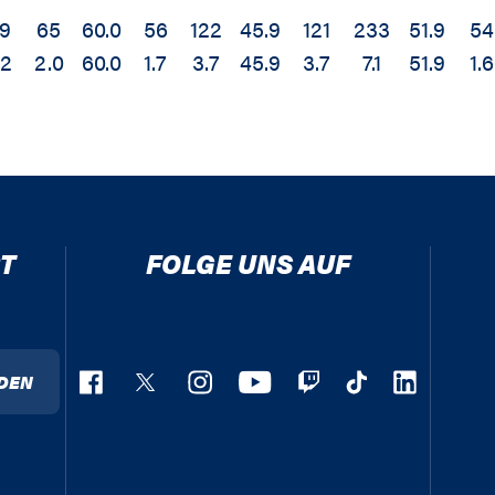
9
65
60.0
56
122
45.9
121
233
51.9
54
.2
2.0
60.0
1.7
3.7
45.9
3.7
7.1
51.9
1.6
T
FOLGE UNS AUF
DEN