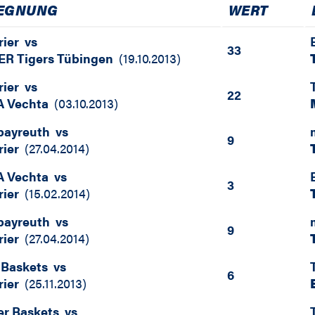
EGNUNG
WERT
rier
vs
33
R Tigers Tübingen
(
19.10.2013
)
rier
vs
22
 Vechta
(
03.10.2013
)
bayreuth
vs
9
rier
(
27.04.2014
)
 Vechta
vs
3
rier
(
15.02.2014
)
bayreuth
vs
9
rier
(
27.04.2014
)
 Baskets
vs
6
rier
(
25.11.2013
)
er Baskets
vs