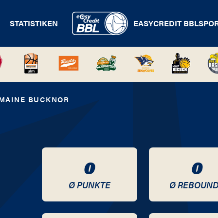
STATISTIKEN
EASYCREDIT BBL
SPO
MAINE BUCKNOR
0
0
Ø PUNKTE
Ø REBOUN