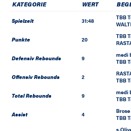
KATEGORIE
WERT
BEG
TBB T
Spielzeit
31:48
WALTE
TBB T
Punkte
20
RASTA
medi 
Defensiv Rebounds
9
TBB T
RASTA
Offensiv Rebounds
2
TBB T
medi 
Total Rebounds
9
TBB T
Brose
Assist
4
TBB T
s.Oliv