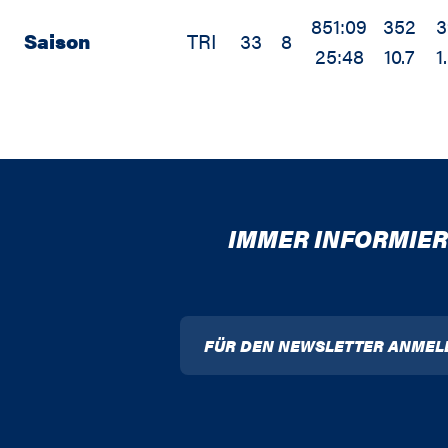
851:09
352
3
Saison
TRI
33
8
25:48
10.7
1
IMMER INFORMIER
FÜR DEN NEWSLETTER ANMEL