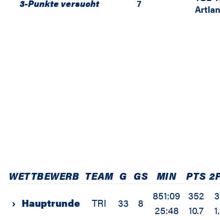
3-Punkte versucht
7
Artla
WETTBEWERB
TEAM
G
GS
MIN
PTS
2
851:09
352
3
›
Hauptrunde
TRI
33
8
25:48
10.7
1