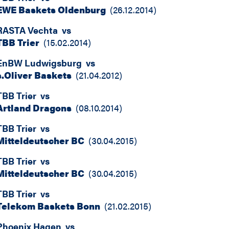
EWE Baskets Oldenburg
(
26.12.2014
)
RASTA Vechta
vs
TBB Trier
(
15.02.2014
)
EnBW Ludwigsburg
vs
s.Oliver Baskets
(
21.04.2012
)
TBB Trier
vs
Artland Dragons
(
08.10.2014
)
TBB Trier
vs
Mitteldeutscher BC
(
30.04.2015
)
TBB Trier
vs
Mitteldeutscher BC
(
30.04.2015
)
TBB Trier
vs
Telekom Baskets Bonn
(
21.02.2015
)
Phoenix Hagen
vs