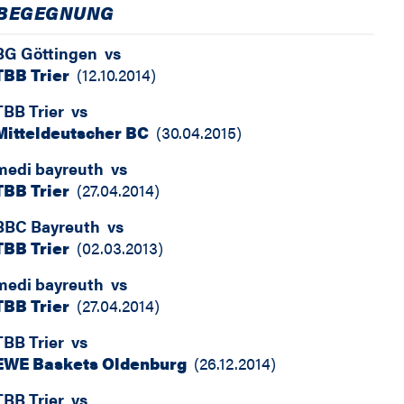
BEGEGNUNG
BG Göttingen
vs
TBB Trier
(
12.10.2014
)
TBB Trier
vs
Mitteldeutscher BC
(
30.04.2015
)
medi bayreuth
vs
TBB Trier
(
27.04.2014
)
BBC Bayreuth
vs
TBB Trier
(
02.03.2013
)
medi bayreuth
vs
TBB Trier
(
27.04.2014
)
TBB Trier
vs
EWE Baskets Oldenburg
(
26.12.2014
)
TBB Trier
vs