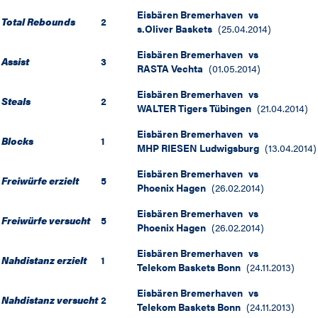
Eisbären Bremerhaven
vs
Total Rebounds
2
s.Oliver Baskets
(
25.04.2014
)
Eisbären Bremerhaven
vs
Assist
3
RASTA Vechta
(
01.05.2014
)
Eisbären Bremerhaven
vs
Steals
2
WALTER Tigers Tübingen
(
21.04.2014
)
Eisbären Bremerhaven
vs
Blocks
1
MHP RIESEN Ludwigsburg
(
13.04.2014
)
Eisbären Bremerhaven
vs
Freiwürfe erzielt
5
Phoenix Hagen
(
26.02.2014
)
Eisbären Bremerhaven
vs
Freiwürfe versucht
5
Phoenix Hagen
(
26.02.2014
)
Eisbären Bremerhaven
vs
Nahdistanz erzielt
1
Telekom Baskets Bonn
(
24.11.2013
)
Eisbären Bremerhaven
vs
Nahdistanz versucht
2
Telekom Baskets Bonn
(
24.11.2013
)