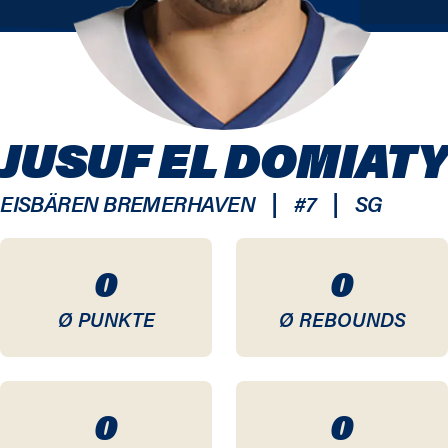
JUSUF EL DOMIATY
|
|
EISBÄREN BREMERHAVEN
#
7
SG
0
0
Ø PUNKTE
Ø REBOUNDS
0
0