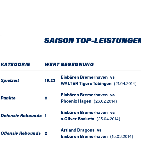
SAISON TOP-LEISTUNGE
KATEGORIE
WERT
BEGEGNUNG
Eisbären Bremerhaven
vs
Spielzeit
19:23
WALTER Tigers Tübingen
(
21.04.2014
)
Eisbären Bremerhaven
vs
Punkte
8
Phoenix Hagen
(
26.02.2014
)
Eisbären Bremerhaven
vs
Defensiv Rebounds
1
s.Oliver Baskets
(
25.04.2014
)
Artland Dragons
vs
Offensiv Rebounds
2
Eisbären Bremerhaven
(
15.03.2014
)