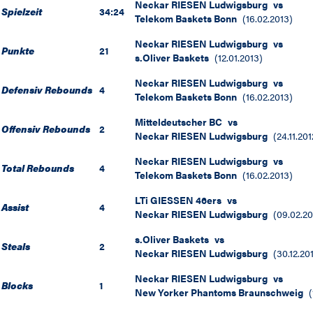
Neckar RIESEN Ludwigsburg
vs
Spielzeit
34:24
Telekom Baskets Bonn
(
16.02.2013
)
Neckar RIESEN Ludwigsburg
vs
Punkte
21
s.Oliver Baskets
(
12.01.2013
)
Neckar RIESEN Ludwigsburg
vs
Defensiv Rebounds
4
Telekom Baskets Bonn
(
16.02.2013
)
Mitteldeutscher BC
vs
Offensiv Rebounds
2
Neckar RIESEN Ludwigsburg
(
24.11.201
Neckar RIESEN Ludwigsburg
vs
Total Rebounds
4
Telekom Baskets Bonn
(
16.02.2013
)
LTi GIESSEN 46ers
vs
Assist
4
Neckar RIESEN Ludwigsburg
(
09.02.20
s.Oliver Baskets
vs
Steals
2
Neckar RIESEN Ludwigsburg
(
30.12.20
Neckar RIESEN Ludwigsburg
vs
Blocks
1
New Yorker Phantoms Braunschweig
(