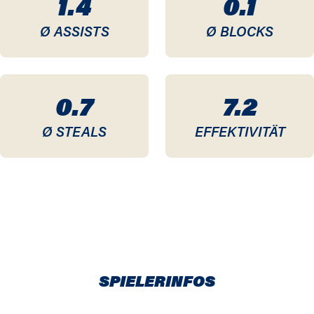
1.4
0.1
Ø ASSISTS
Ø BLOCKS
0.7
7.2
Ø STEALS
EFFEKTIVITÄT
SPIELERINFOS