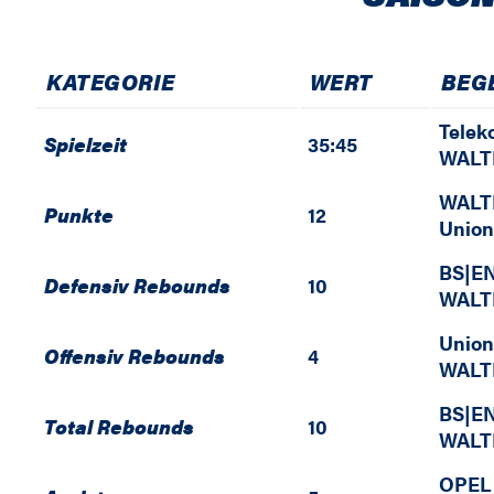
KATEGORIE
WERT
BEG
Telek
Spielzeit
35:45
WALT
WALT
Punkte
12
Union
BS|E
Defensiv Rebounds
10
WALT
Union
Offensiv Rebounds
4
WALT
BS|E
Total Rebounds
10
WALT
OPEL