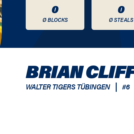
0
0
Ø BLOCKS
Ø STEALS
BRIAN CLIF
|
WALTER TIGERS TÜBINGEN
#
6