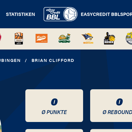
STATISTIKEN
EASYCREDIT BBL
SPO
ÜBINGEN
/
BRIAN CLIFFORD
0
0
Ø PUNKTE
Ø REBOUN