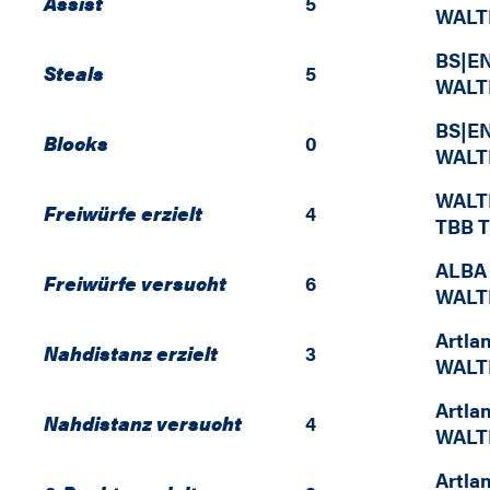
Assist
5
WALT
BS|E
Steals
5
WALT
BS|E
Blocks
0
WALT
WALT
Freiwürfe erzielt
4
TBB T
ALBA
Freiwürfe versucht
6
WALT
Artla
Nahdistanz erzielt
3
WALT
Artla
Nahdistanz versucht
4
WALT
Artla