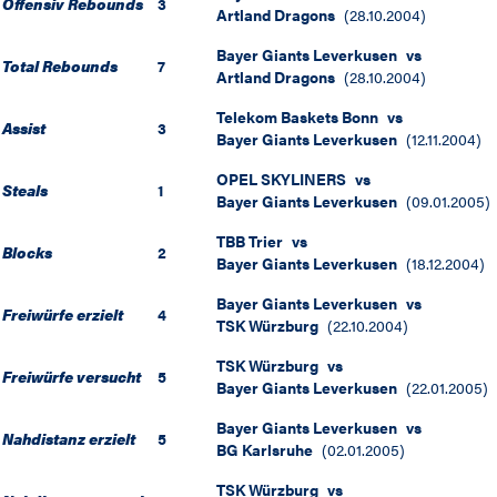
Offensiv Rebounds
3
Artland Dragons
(
28.10.2004
)
Bayer Giants Leverkusen
vs
Total Rebounds
7
Artland Dragons
(
28.10.2004
)
Telekom Baskets Bonn
vs
Assist
3
Bayer Giants Leverkusen
(
12.11.2004
)
OPEL SKYLINERS
vs
Steals
1
Bayer Giants Leverkusen
(
09.01.2005
)
TBB Trier
vs
Blocks
2
Bayer Giants Leverkusen
(
18.12.2004
)
Bayer Giants Leverkusen
vs
Freiwürfe erzielt
4
TSK Würzburg
(
22.10.2004
)
TSK Würzburg
vs
Freiwürfe versucht
5
Bayer Giants Leverkusen
(
22.01.2005
)
Bayer Giants Leverkusen
vs
Nahdistanz erzielt
5
BG Karlsruhe
(
02.01.2005
)
TSK Würzburg
vs