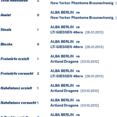
Total Rebounds
2
New Yorker Phantoms Braunschweig
(
ALBA BERLIN
vs
Assist
0
New Yorker Phantoms Braunschweig
(
ALBA BERLIN
vs
Steals
1
LTi GIESSEN 46ers
(
26.01.2013
)
ALBA BERLIN
vs
Blocks
0
LTi GIESSEN 46ers
(
26.01.2013
)
ALBA BERLIN
vs
Freiwürfe erzielt
1
Artland Dragons
(
03.10.2012
)
ALBA BERLIN
vs
Freiwürfe versucht
2
LTi GIESSEN 46ers
(
26.01.2013
)
ALBA BERLIN
vs
Nahdistanz erzielt
1
Artland Dragons
(
03.10.2012
)
ALBA BERLIN
vs
Nahdistanz versucht
1
Artland Dragons
(
03.10.2012
)
ALBA BERLIN
vs