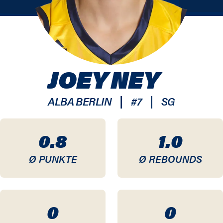
JOEY NEY
|
|
ALBA BERLIN
#
7
SG
0.8
1.0
Ø PUNKTE
Ø REBOUNDS
0
0