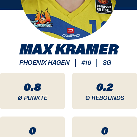
MAX KRAMER
|
|
PHOENIX HAGEN
#
16
SG
0.8
0.2
Ø PUNKTE
Ø REBOUNDS
0
0