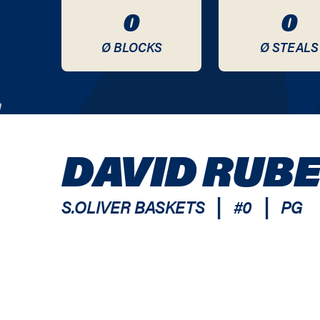
0
0
Ø BLOCKS
Ø STEALS
DAVID RUB
|
|
S.OLIVER BASKETS
#
0
PG