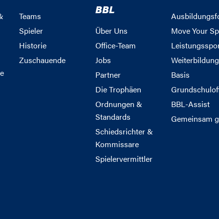
BBL
&
Teams
Ausbildungsf
Spieler
Über Uns
Move Your Sp
Historie
Office-Team
Leistungsspo
Zuschauende
Jobs
Weiterbildun
e
Partner
Basis
Die Trophäen
Grundschulof
Ordnungen &
BBL-Assist
Standards
Gemeinsam g
Schiedsrichter &
Kommissare
Spielervermittler