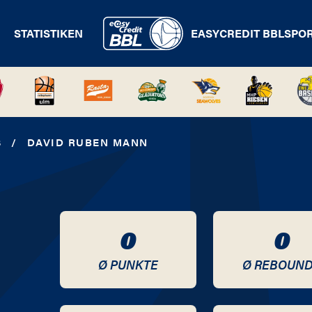
STATISTIKEN
EASYCREDIT BBL
SPO
S
/
DAVID RUBEN MANN
0
0
Ø PUNKTE
Ø REBOUN