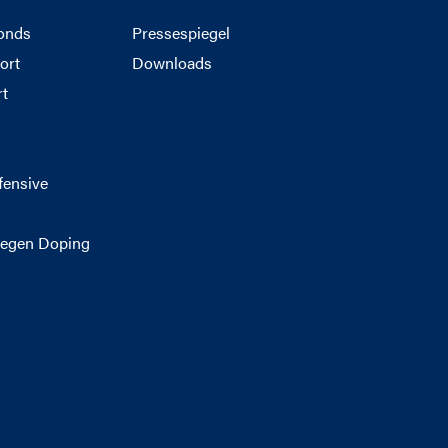
onds
Pressespiegel
ort
Downloads
rt
g
fensive
egen Doping