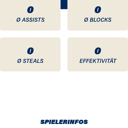
0
0
Ø ASSISTS
Ø BLOCKS
0
0
Ø STEALS
EFFEKTIVITÄT
SPIELERINFOS