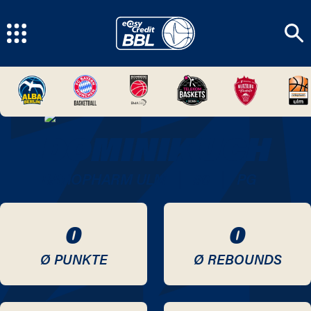
DOMINIK UCH
|
|
RATIOPHARM ULM
#
0
PG
0
0
Ø PUNKTE
Ø REBOUNDS