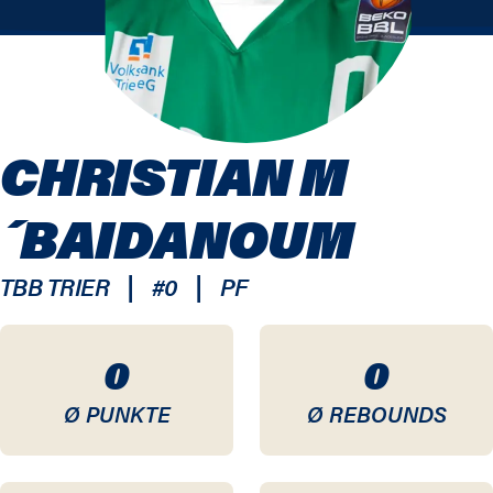
CHRISTIAN M
´BAIDANOUM
|
|
TBB TRIER
#
0
PF
0
0
Ø PUNKTE
Ø REBOUNDS