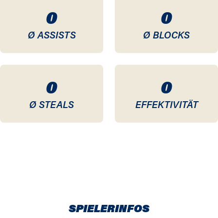
0
0
Ø ASSISTS
Ø BLOCKS
0
0
Ø STEALS
EFFEKTIVITÄT
SPIELERINFOS