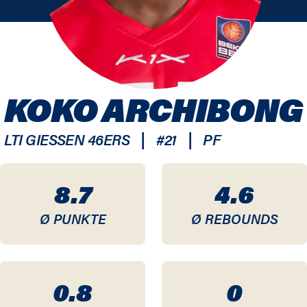
KOKO ARCHIBONG
|
|
LTI GIESSEN 46ERS
#
21
PF
8.7
4.6
Ø PUNKTE
Ø REBOUNDS
0.8
0