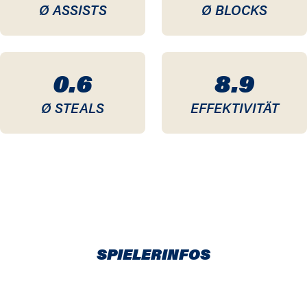
Ø ASSISTS
Ø BLOCKS
0.6
8.9
Ø STEALS
EFFEKTIVITÄT
SPIELERINFOS