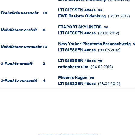
LTi GIESSEN 46ers
vs
Freiwürfe versucht
10
EWE Baskets Oldenburg
(
31.03.2012
)
FRAPORT SKYLINERS
vs
Nahdistanz erzielt
8
LTi GIESSEN 46ers
(
20.01.2012
)
New Yorker Phantoms Braunschweig
Nahdistanz versucht
13
LTi GIESSEN 46ers
(
09.03.2012
)
LTi GIESSEN 46ers
vs
3-Punkte erzielt
2
ratiopharm ulm
(
04.02.2012
)
Phoenix Hagen
vs
3-Punkte versucht
4
LTi GIESSEN 46ers
(
28.04.2012
)