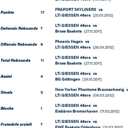
FRAPORT SKYLINERS
vs
Punkte
17
LTi GIESSEN 46ers
(
20.01.2012
)
LTi GIESSEN 46ers
vs
Defensiv Rebounds
7
Brose Baskets
(
27.11.2011
)
Phoenix Hagen
vs
Offensiv Rebounds
9
LTi GIESSEN 46ers
(
28.04.2012
)
LTi GIESSEN 46ers
vs
Total Rebounds
11
Brose Baskets
(
27.11.2011
)
LTi GIESSEN 46ers
vs
Assist
4
BG Göttingen
(
29.10.2011
)
New Yorker Phantoms Braunschweig
Steals
3
LTi GIESSEN 46ers
(
09.03.2012
)
LTi GIESSEN 46ers
vs
Blocks
1
Eisbären Bremerhaven
(
11.02.2012
)
LTi GIESSEN 46ers
vs
Freiwürfe erzielt
7
EWE Baskets Oldenburg
(
31.03.2012
)