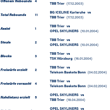
Offensiv Rebounds
4
TBB Trier
(
17.12.2003
)
BG ICELINE Karlsruhe
vs
Total Rebounds
11
TBB Trier
(
17.12.2003
)
TBB Trier
vs
Assist
1
OPEL SKYLINERS
(
10.01.2004
)
TBB Trier
vs
Steals
2
OPEL SKYLINERS
(
10.01.2004
)
TBB Trier
vs
Blocks
3
TSK Würzburg
(
16.01.2004
)
TBB Trier
vs
Freiwürfe erzielt
2
Telekom Baskets Bonn
(
04.02.2004
)
TBB Trier
vs
Freiwürfe versucht
4
Telekom Baskets Bonn
(
04.02.2004
)
OPEL SKYLINERS
vs
Nahdistanz erzielt
5
TBB Trier
(
18.04.2004
)
OPEL SKYLINERS
vs