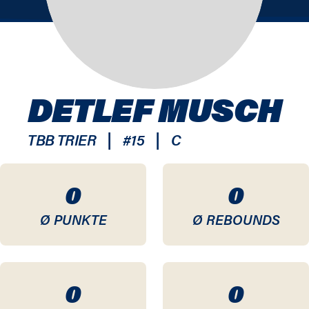
DETLEF MUSCH
|
|
TBB TRIER
#
15
C
0
0
Ø PUNKTE
Ø REBOUNDS
0
0