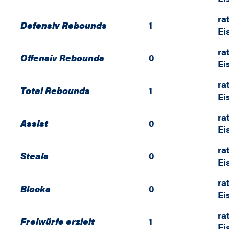
ra
Defensiv Rebounds
1
Ei
ra
Offensiv Rebounds
0
Ei
ra
Total Rebounds
1
Ei
ra
Assist
0
Ei
ra
Steals
0
Ei
ra
Blocks
0
Ei
ra
Freiwürfe erzielt
1
Ei