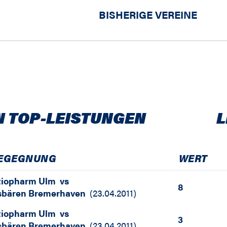
BISHERIGE VEREINE
N TOP-LEISTUNGEN
L
EGEGNUNG
WERT
tiopharm Ulm
vs
8
sbären Bremerhaven
(
23.04.2011
)
tiopharm Ulm
vs
3
sbären Bremerhaven
(
23.04.2011
)