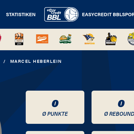
STATISTIKEN
EASYCREDIT BBL
SPO
/
MARCEL HEBERLEIN
0
0
Ø PUNKTE
Ø REBOUN