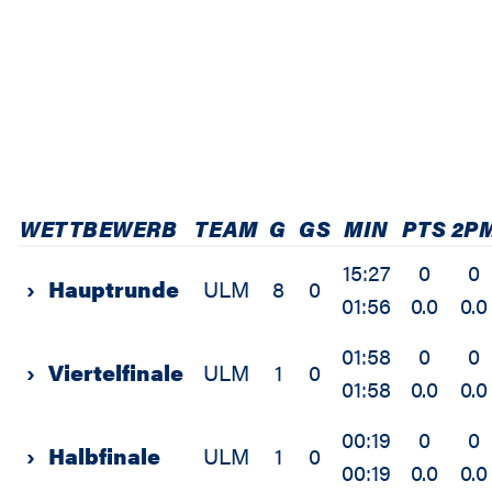
WETTBEWERB
TEAM
G
GS
MIN
PTS
2P
15:27
0
0
›
Hauptrunde
ULM
8
0
01:56
0.0
0.0
01:58
0
0
›
Viertelfinale
ULM
1
0
01:58
0.0
0.0
00:19
0
0
›
Halbfinale
ULM
1
0
00:19
0.0
0.0