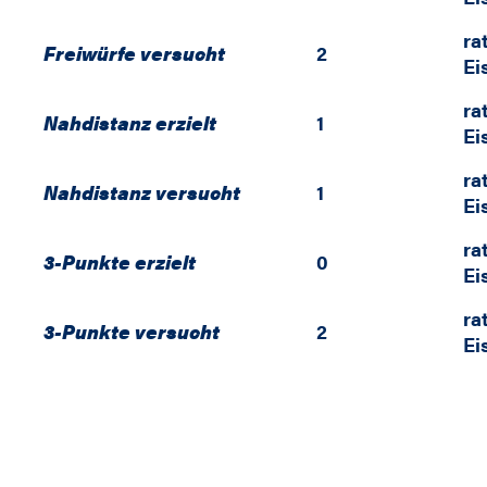
ra
Freiwürfe versucht
2
Ei
ra
Nahdistanz erzielt
1
Ei
ra
Nahdistanz versucht
1
Ei
ra
3-Punkte erzielt
0
Ei
ra
3-Punkte versucht
2
Ei