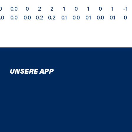
0
0.0
0
2
2
1
0
1
0
1
-1
.0
0.0
0.0
0.2
0.2
0.1
0.0
0.1
0.0
0.1
-0.1
UNSERE APP