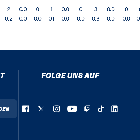
2
0.0
0
1
0.0
0
3
0.0
0
0.2
0.0
0.0
0.1
0.0
0.0
0.3
0.0
0.0
0
T
FOLGE UNS AUF
DEN