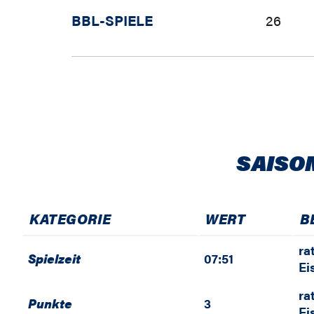
BBL-SPIELE
26
SAISO
KATEGORIE
WERT
B
ra
Spielzeit
07:51
Ei
ra
Punkte
3
Ei