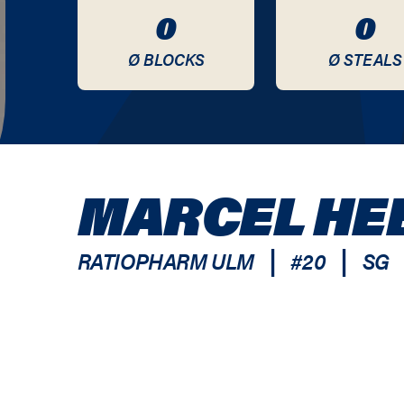
0
0
Ø BLOCKS
Ø STEALS
MARCEL HE
|
|
RATIOPHARM ULM
#
20
SG