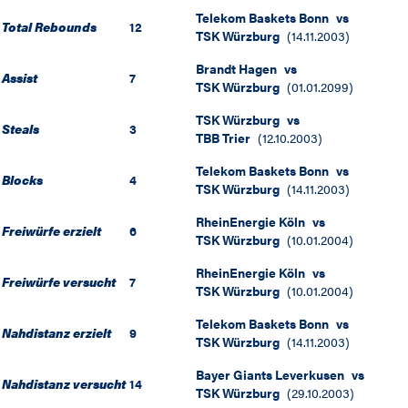
Telekom Baskets Bonn
vs
Total Rebounds
12
TSK Würzburg
(
14.11.2003
)
Brandt Hagen
vs
Assist
7
TSK Würzburg
(
01.01.2099
)
TSK Würzburg
vs
Steals
3
TBB Trier
(
12.10.2003
)
Telekom Baskets Bonn
vs
Blocks
4
TSK Würzburg
(
14.11.2003
)
RheinEnergie Köln
vs
Freiwürfe erzielt
6
TSK Würzburg
(
10.01.2004
)
RheinEnergie Köln
vs
Freiwürfe versucht
7
TSK Würzburg
(
10.01.2004
)
Telekom Baskets Bonn
vs
Nahdistanz erzielt
9
TSK Würzburg
(
14.11.2003
)
Bayer Giants Leverkusen
vs
Nahdistanz versucht
14
TSK Würzburg
(
29.10.2003
)