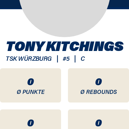
TONY KITCHINGS
|
|
TSK WÜRZBURG
#
5
C
0
0
Ø PUNKTE
Ø REBOUNDS
0
0