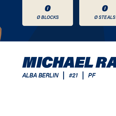
0
0
Ø BLOCKS
Ø STEALS
MICHAEL RA
|
|
ALBA BERLIN
#
21
PF