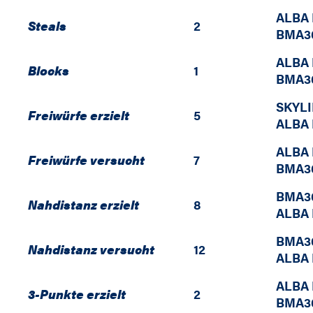
ALBA 
Steals
2
BMA36
ALBA 
Blocks
1
BMA36
SKYL
Freiwürfe erzielt
5
ALBA 
ALBA 
Freiwürfe versucht
7
BMA36
BMA36
Nahdistanz erzielt
8
ALBA 
BMA36
Nahdistanz versucht
12
ALBA 
ALBA 
3-Punkte erzielt
2
BMA36