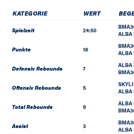
KATEGORIE
WERT
BEG
BMA36
Spielzeit
24:50
ALBA 
BMA36
Punkte
18
ALBA 
ALBA 
Defensiv Rebounds
7
BMA36
SKYL
Offensiv Rebounds
5
ALBA 
ALBA 
Total Rebounds
9
BMA36
BMA36
Assist
3
ALBA 