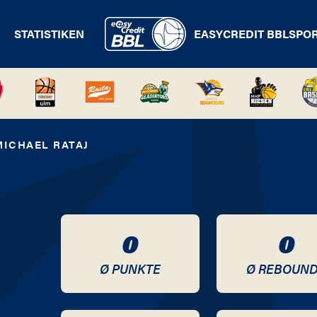
STATISTIKEN
EASYCREDIT BBL
SPO
MICHAEL RATAJ
0
0
Ø PUNKTE
Ø REBOUN