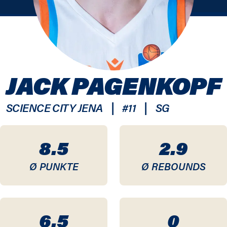
JACK PAGENKOPF
|
|
SCIENCE CITY JENA
#
11
SG
8.5
2.9
Ø PUNKTE
Ø REBOUNDS
6.5
0