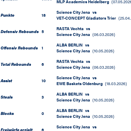
MLP Academics Heidelberg
(
07.05.202
Science City Jena
vs
Punkte
18
VET-CONCEPT Gladiators Trier
(
25.04
RASTA Vechta
vs
Defensiv Rebounds
5
Science City Jena
(
06.03.2026
)
ALBA BERLIN
vs
Offensiv Rebounds
1
Science City Jena
(
10.05.2026
)
RASTA Vechta
vs
Total Rebounds
6
Science City Jena
(
06.03.2026
)
Science City Jena
vs
Assist
10
EWE Baskets Oldenburg
(
18.03.2026
)
ALBA BERLIN
vs
Steals
3
Science City Jena
(
10.05.2026
)
ALBA BERLIN
vs
Blocks
0
Science City Jena
(
10.05.2026
)
Science City Jena
vs
Freiwürfe erzielt
6