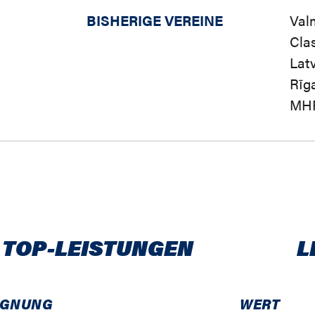
BISHERIGE VEREINE
Val
Cla
Latv
Rīga
MHP
 TOP-LEISTUNGEN
L
EGNUNG
WERT