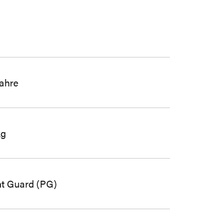
Jahre
kg
nt Guard (PG)