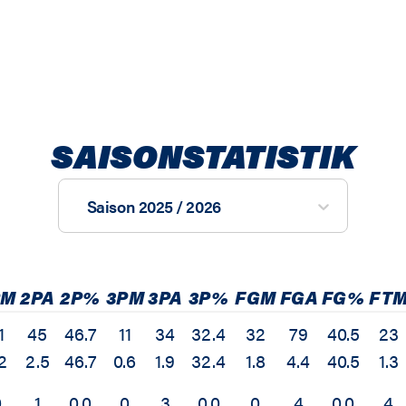
SAISONSTATISTIK
Saison 2025 / 2026
PM
2PA
2P%
3PM
3PA
3P%
FGM
FGA
FG%
FT
1
45
46.7
11
34
32.4
32
79
40.5
23
.2
2.5
46.7
0.6
1.9
32.4
1.8
4.4
40.5
1.3
0
1
0.0
0
3
0.0
0
4
0.0
4