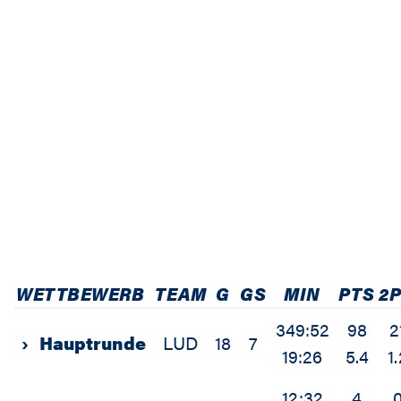
WETTBEWERB
TEAM
G
GS
MIN
PTS
2
349:52
98
2
›
Hauptrunde
LUD
18
7
19:26
5.4
1
12:32
4