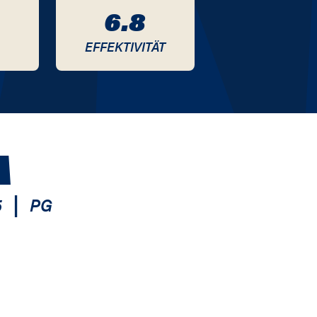
6.8
EFFEKTIVITÄT
A
|
5
PG