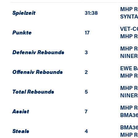
MHP R
Spielzeit
31:38
SYNTA
VET-CO
Punkte
17
MHP R
MHP R
Defensiv Rebounds
3
NINER
EWE B
Offensiv Rebounds
2
MHP R
MHP R
Total Rebounds
5
NINER
MHP R
Assist
7
BMA36
BMA36
Steals
4
MHP R