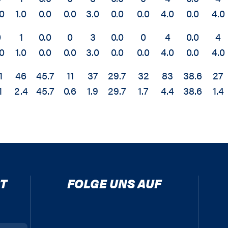
.0
1.0
0.0
0.0
3.0
0.0
0.0
4.0
0.0
4.0
0
1
0.0
0
3
0.0
0
4
0.0
4
.0
1.0
0.0
0.0
3.0
0.0
0.0
4.0
0.0
4.0
1
46
45.7
11
37
29.7
32
83
38.6
27
1
2.4
45.7
0.6
1.9
29.7
1.7
4.4
38.6
1.4
T
FOLGE UNS AUF