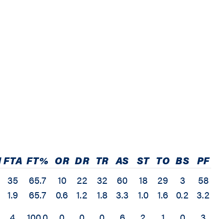
M
FTA
FT%
OR
DR
TR
AS
ST
TO
BS
PF
35
65.7
10
22
32
60
18
29
3
58
1.9
65.7
0.6
1.2
1.8
3.3
1.0
1.6
0.2
3.2
4
100.0
0
0
0
6
2
1
0
3