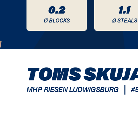
0.2
1.1
Ø BLOCKS
Ø STEALS
TOMS SKUJ
|
MHP RIESEN LUDWIGSBURG
#