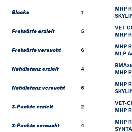
MHP R
Blocks
1
SKYLI
VET-CO
Freiwürfe erzielt
5
MHP R
MHP R
Freiwürfe versucht
6
MLP Ac
BMA36
Nahdistanz erzielt
4
MHP R
MHP R
Nahdistanz versucht
6
SKYLI
VET-CO
3-Punkte erzielt
2
MHP R
MHP R
3-Punkte versucht
4
SYNTA