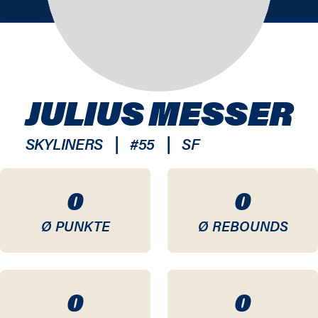
JULIUS MESSER
|
|
SKYLINERS
#
55
SF
0
0
Ø PUNKTE
Ø REBOUNDS
0
0